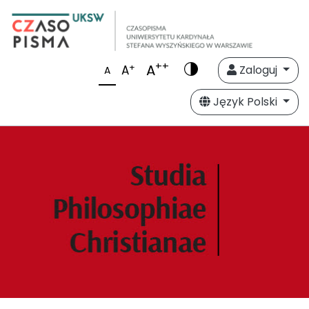
++
A
+
A
Zaloguj
A
Język Polski