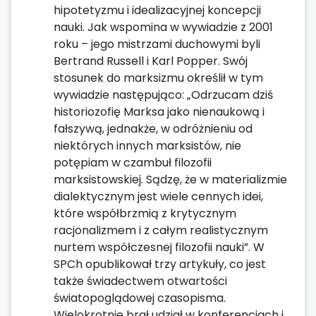
hipotetyzmu i idealizacyjnej koncepcji
nauki. Jak wspomina w wywiadzie z 2001
roku – jego mistrzami duchowymi byli
Bertrand Russell i Karl Popper. Swój
stosunek do marksizmu określił w tym
wywiadzie następująco: „Odrzucam dziś
historiozofię Marksa jako nienaukową i
fałszywą, jednakże, w odróżnieniu od
niektórych innych marksistów, nie
potępiam w czambuł filozofii
marksistowskiej. Sądzę, że w materializmie
dialektycznym jest wiele cennych idei,
które współbrzmią z krytycznym
racjonalizmem i z całym realistycznym
nurtem współczesnej filozofii nauki”. W
SPCh opublikował trzy artykuły, co jest
także świadectwem otwartości
światopoglądowej czasopisma.
Wielokrotnie brał udział w konferencjach i