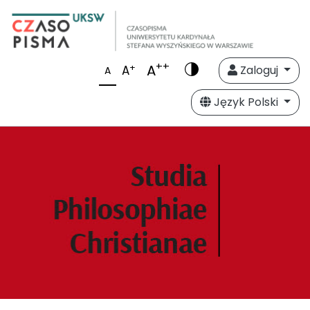
++
A
+
A
Zaloguj
A
Język Polski