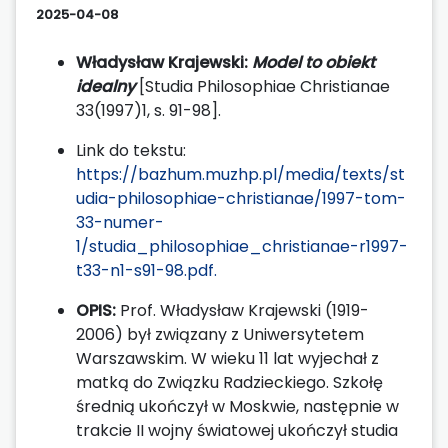
2025-04-08
Władysław Krajewski:
Model to obiekt
idealny
[Studia Philosophiae Christianae
33(1997)1, s. 91-98].
Link do tekstu:
https://bazhum.muzhp.pl/media/texts/st
udia-philosophiae-christianae/1997-tom-
33-numer-
1/studia_philosophiae_christianae-r1997-
t33-n1-s91-98.pdf.
OPIS:
Prof. Władysław Krajewski (1919-
2006) był związany z Uniwersytetem
Warszawskim. W wieku 11 lat wyjechał z
matką do Związku Radzieckiego. Szkołę
średnią ukończył w Moskwie, następnie w
trakcie II wojny światowej ukończył studia