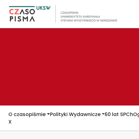
O czasopiśmie
Polityki Wydawnicze
60 lat SPCh
Og
X