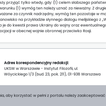
eży przyjąć tylko wtedy, gdy: (1) celem słabszego państw
arunku (1) wymóg ten należy uznać za nieważny. Z drugiej s
uważane za czynnik nadrzędny, wymóg ten pozostaje w mo
anowisko na przykładzie słynnego dialogu melijskiego z „
no je do kwestii prawa Ukrainy do wojny oraz ewentualne
cjacji w obecnej wojnie obronnej przeciwko Rosji.
Adres korespondencyjny redakcji:
UKSW w Warszawie - Instytut Filozofii, ul.
Wóycickiego 1/3 (bud. 23, pok. 211), 01-938 Warszawa
ia, aby korzystać w pełni z portalu należy zaakceptować p