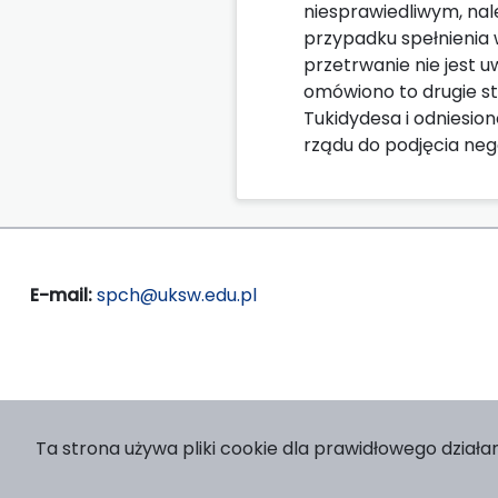
niesprawiedliwym, nal
przypadku spełnienia w
przetrwanie nie jest 
omówiono to drugie st
Tukidydesa i odniesio
rządu do podjęcia nego
E-mail:
spch@uksw.edu.pl
Ta strona używa pliki cookie dla prawidłowego działan