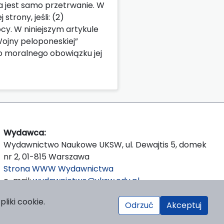
a jest samo przetrwanie. W
trony, jeśli: (2)
cy. W niniejszym artykule
Wojny peloponeskiej”
go moralnego obowiązku jej
Wydawca:
Wydawnictwo Naukowe UKSW, ul. Dewajtis 5, domek
nr 2, 01-815 Warszawa
Strona WWW Wydawnictwa
e-mail:
wydawnictwo@uksw.edu.pl
liki cookie.
Odrzuć
Akceptuj