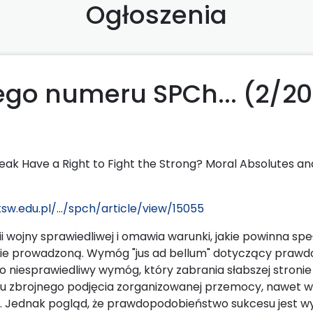
Ogłoszenia
go numeru SPCh... (2/20
eak Have a Right to Fight the Strong? Moral Absolutes an
sw.edu.pl/.../spch/article/view/15055
i wojny sprawiedliwej i omawia warunki, jakie powinna sp
wie prowadzoną. Wymóg "jus ad bellum" dotyczący praw
 niesprawiedliwy wymóg, który zabrania słabszej stronie
tu zbrojnego podjęcia zorganizowanej przemocy, nawet w
. Jednak pogląd, że prawdopodobieństwo sukcesu jest 