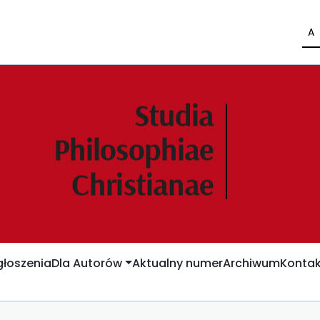
A
łoszenia
Dla Autorów
Aktualny numer
Archiwum
Kontak