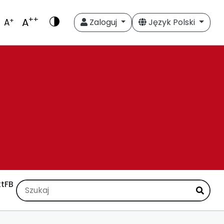
++
A
+
A
Zaloguj
Język Polski
t
FB