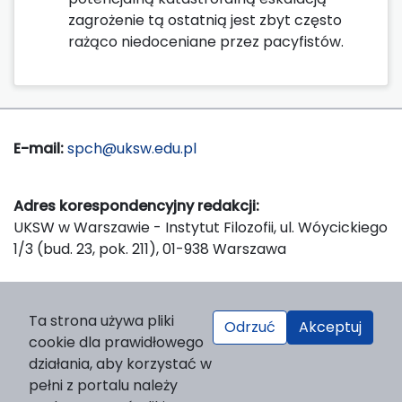
zagrożenie tą ostatnią jest zbyt często
rażąco niedoceniane przez pacyfistów.
E-mail:
spch@uksw.edu.pl
Adres korespondencyjny redakcji:
UKSW w Warszawie - Instytut Filozofii, ul. Wóycickiego
1/3 (bud. 23, pok. 211), 01-938 Warszawa
Wydawca:
Ta strona używa pliki
Odrzuć
Akceptuj
Wydawnictwo Naukowe UKSW, ul. Dewajtis 5, domek
cookie dla prawidłowego
nr 2, 01-815 Warszawa
działania, aby korzystać w
Strona WWW Wydawnictwa
pełni z portalu należy
e-mail:
wydawnictwo@uksw.edu.pl