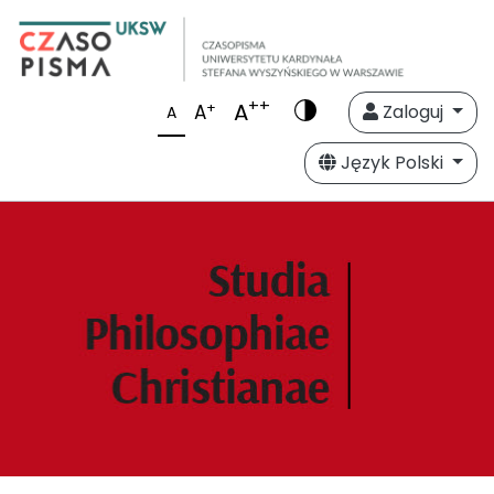
++
A
+
A
Zaloguj
A
Język Polski