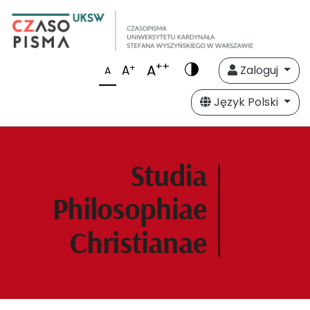
++
A
+
A
Zaloguj
A
Język Polski