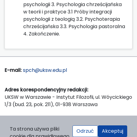
psychologii 3. Psychologia chrześcijańska
w teorii i praktyce 3.1 Próby integracji
psychologii z teologią 3.2. Psychoterapia
chrześcijańska 3.3. Psychologia pastoralna
4. Zakończenie.
E-mail:
spch@uksw.edu.pl
Adres korespondencyjny redakcji:
UKSW w Warszawie - Instytut Filozofii, ul. Wóycickiego
1/3 (bud. 23, pok. 211), 01-938 Warszawa
Wydawca:
Ta strona używa pliki
Odrzuć
Akceptuj
Wydawnictwo Naukowe UKSW, ul. Dewajtis 5, domek
cookie dla prawidłowego