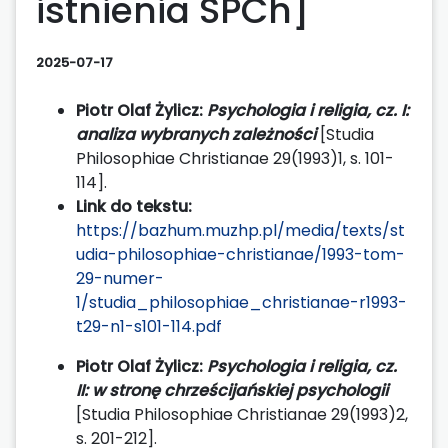
istnienia SPCh]
2025-07-17
Piotr Olaf Żylicz:
Psychologia i religia, cz. I:
analiza wybranych zależności
[Studia
Philosophiae Christianae 29(1993)1, s. 101-
114].
Link do tekstu:
https://bazhum.muzhp.pl/media/texts/st
udia-philosophiae-christianae/1993-tom-
29-numer-
1/studia_philosophiae_christianae-r1993-
t29-n1-s101-114.pdf
Piotr Olaf Żylicz:
Psychologia i religia, cz.
II: w stronę chrześcijańskiej psychologii
[Studia Philosophiae Christianae 29(1993)2,
s. 201-212].