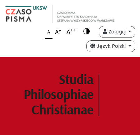
++
A
+
A
Zaloguj
A
Język Polski