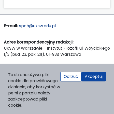
E-mail:
spch@uksw.edu.pl
Adres korespondencyjny redakcji:
UKSW w Warszawie - Instytut Filozofii, ul. Wóycickiego
1/3 (bud. 23, pok. 211), 01-938 Warszawa
Wydawca:
Ta strona używa pliki
Odrzuć
Akceptuj
Wydawnictwo Naukowe UKSW, ul. Dewajtis 5, domek
cookie dla prawidłowego
nr 2, 01-815 Warszawa
działania, aby korzystać w
Strona WWW Wydawnictwa
pełni z portalu należy
e-mail:
wydawnictwo@uksw.edu.pl
zaakceptować pliki
cookie.