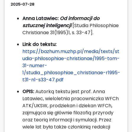
2025-07-28
Anna Latawiec:
Od informacji do
sztucznej inteligencji
[Studia Philosophiae
Christianae 31(1995)1, s. 33-47].
Link do tekstu:
https://bazhum.muzhp.pl/media/texts/st
udia-philosophiae-christianae/1995-tom-
31-numer-
1/studia_philosophiae_christianae-r1995-
t31-n1-s33-47.pdf
OPIS:
Autorką tekstu jest prof. Anna
Latawiec, wieloletnia pracowniczka WFCh
ATK/UKSW, prodziekan i dziekan WFCh,
zajmująca się głównie filozofią przyrody
oraz teorią informacji i symulacji. Przez
wiele lat była także członkinią redakcji