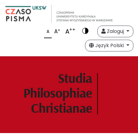
++
A
+
A
Zaloguj
A
Język Polski