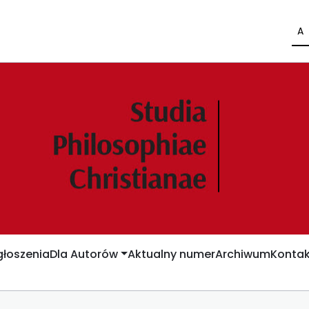
A
łoszenia
Dla Autorów
Aktualny numer
Archiwum
Kontak