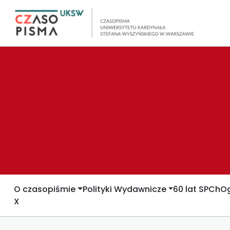
O czasopiśmie
Polityki Wydawnicze
60 lat SPCh
Og
X