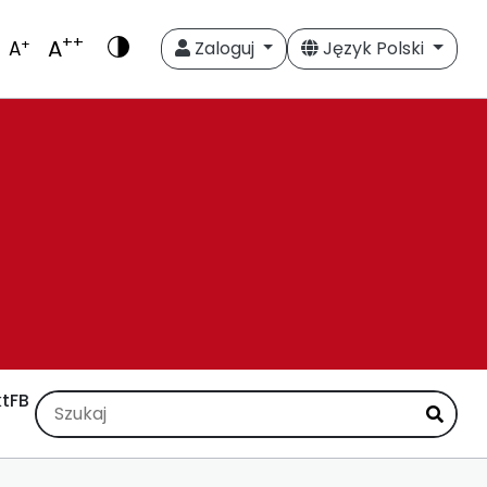
++
A
+
A
Zaloguj
Język Polski
t
FB