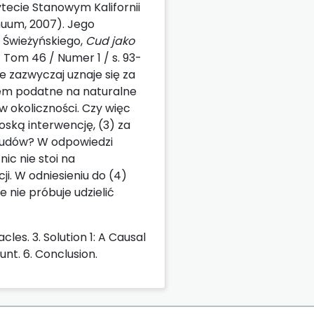
ytecie Stanowym Kalifornii
uum, 2007). Jego
 Świeżyńskiego,
Cud jako
/ Tom 46 / Numer 1 / s. 93-
re zazwyczaj uznaje się za
tem podatne na naturalne
 okoliczności. Czy więc
oską interwencję, (3) za
 cudów? W odpowiedzi
ic nie stoi na
ji. W odniesieniu do (4)
nie próbuje udzielić
cles. 3. Solution 1: A Causal
nt. 6. Conclusion.