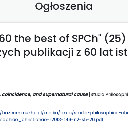
Ogłoszenia
60 the best of SPCh" (25)
ch publikacji z 60 lat is
, coincidence, and supernatural cause
[Studia Philosophi
//bazhum.muzhp.pl/media/texts/studia-philosophiae-ch
sophiae_christianae-r2013-t49-n2-s5-26.pdf