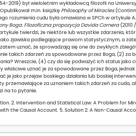
54-2019) był wieloletnim wykładowcą filozofii na Uniwers
Opublikował m.in. książkę
Philosophy of Miracles
(Continn
nego rozumienia cudu była omawiana w SPCh w artykule A.
trony Boga. Filozoficzna propozycja Davida Cornera
(2010 
rtykule twierdzi, że niektóre lub wszystkie zdarzenia, któ
 jako zjawiska podlegające prawom statystycznym, a za
 zatem uznać, że sprowadzają się one do zwykłych zbiegów
wanie takich zdarzeń za spowodowane przez Boga, (2) za b
łania? Wreszcie, (4) czy da się podważyć ich status jako
by właściwe uznać je za spowodowane przez Boga, jednak n
ać je jako przejaw boskiego działania lub boskiej interwenc
 przemawiające za uznaniem takich zdarzeń za cuda, ale 
i na to pytanie.
tion. 2. Intervention and Statistical Law: A Problem for Mira
ith the Causal Account. 5. Solution 2: A Non-Causal Accou