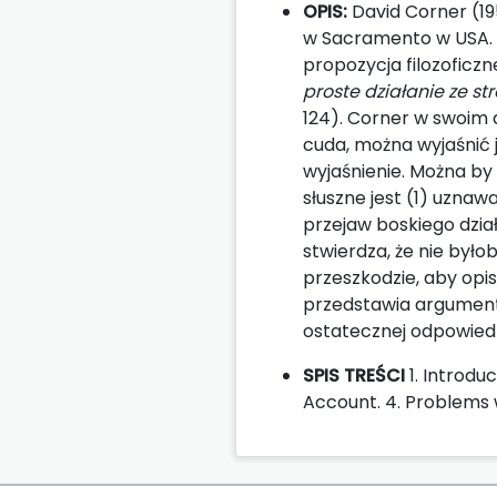
OPIS:
David Corner (19
w Sacramento w USA. 
propozycja filozoficz
proste działanie ze s
124). Corner w swoim a
cuda, można wyjaśnić
wyjaśnienie. Można by
słuszne jest (1) uzna
przejaw boskiego dzia
stwierdza, że nie było
przeszkodzie, aby opis
przedstawia argumenty
ostatecznej odpowiedz
SPIS TREŚCI
1. Introduc
Account. 4. Problems w