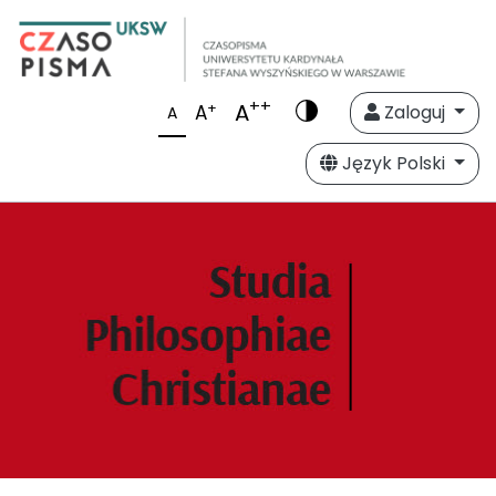
++
A
+
A
Zaloguj
A
Język Polski