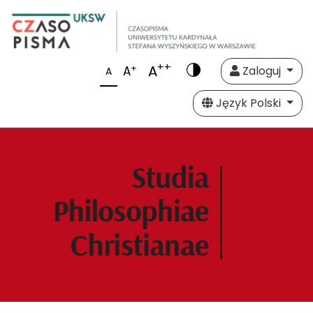
++
A
+
A
Zaloguj
A
Język Polski