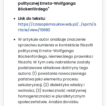
politycznej Ernsta-Wolfganga
Böckenfördego"
Link do tekstu:
https://czasopisma.uksw.edu.pl/.../spch/a
rticle/view/15690
W artykule autor analizuje znaczenie
sprzeciwu sumienia w kontekście filozofii
politycznej Ernsta-Wolfganga
Böckenfördego, niemieckiego prawnika i
filozofa. W tym celu nakreślone zostały
podstawowe składowe doktryny tego
autora: (1) powstania nowoczesnego
państwa jako elementu procesu
sekularyzacji, (2) dialektyka władzy i
wolności, (3) konieczność relatywnej
homogeniczności w pluralistycznym
społeczeństwie. Analiza dorobku