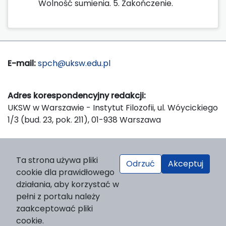
Wolność sumienia. 5. Zakończenie.
E-mail:
spch@uksw.edu.pl
Adres korespondencyjny redakcji:
UKSW w Warszawie - Instytut Filozofii, ul. Wóycickiego
1/3 (bud. 23, pok. 211), 01-938 Warszawa
Wydawca:
Ta strona używa pliki
Odrzuć
Akceptuj
Wydawnictwo Naukowe UKSW, ul. Dewajtis 5, domek
cookie dla prawidłowego
nr 2, 01-815 Warszawa
działania, aby korzystać w
Strona WWW Wydawnictwa
pełni z portalu należy
e-mail:
wydawnictwo@uksw.edu.pl
zaakceptować pliki
cookie.