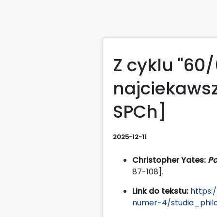
Z cyklu "60/
najciekawszy
SPCh]
2025-12-11
Christopher Yates:
Po
87-108].
Link do tekstu:
https:
numer-4/studia_philo