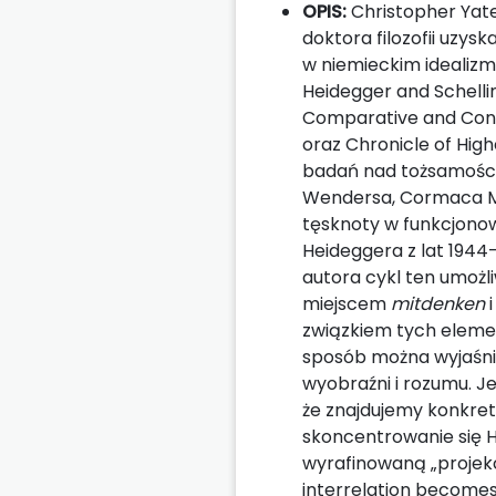
OPIS:
Christopher Yates
doktora filozofii uzysk
w niemieckim idealizmi
Heidegger and Schellin
Comparative and Conti
oraz Chronicle of High
badań nad tożsamością
Wendersa, Cormaca McC
tęsknoty w funkcjonow
Heideggera z lat 1944-
autora cykl ten umożli
miejscem
mitdenken
związkiem tych elemen
sposób można wyjaśnić
wyobraźni i rozumu. J
że znajdujemy konkre
skoncentrowanie się 
wyrafinowaną „projekcy
interrelation becomes 