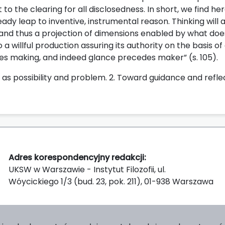
t to the clearing for all disclosedness. In short, we find he
ady leap to inventive, instrumental reason. Thinking will
, and thus a projection of dimensions enabled by what do
a willful production assuring its authority on the basis of 
 making, and indeed glance precedes maker” (s. 105).
g as possibility and problem. 2. Toward guidance and refle
Adres korespondencyjny redakcji:
UKSW w Warszawie - Instytut Filozofii, ul.
Wóycickiego 1/3 (bud. 23, pok. 211), 01-938 Warszawa