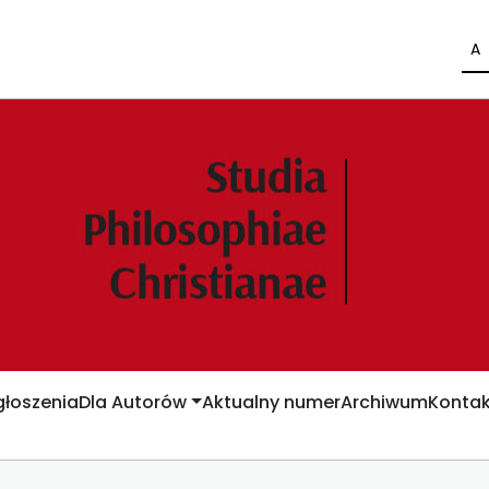
A
łoszenia
Dla Autorów
Aktualny numer
Archiwum
Kontak