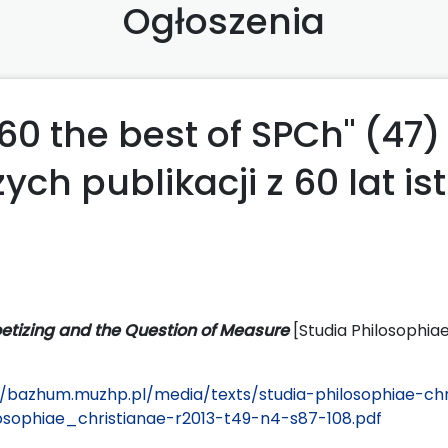
Ogłoszenia
60 the best of SPCh" (47)
ch publikacji z 60 lat is
etizing and the Question of Measure
[Studia Philosophiae
//bazhum.muzhp.pl/media/texts/studia-philosophiae-ch
sophiae_christianae-r2013-t49-n4-s87-108.pdf