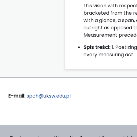
this vision with respec
bracketed from the re
with a glance, a span
outright as opposed to 
Measurement precedes
Spis treści:
1. Poetizin
every measuring act.
E-mail:
spch@uksw.edu.pl