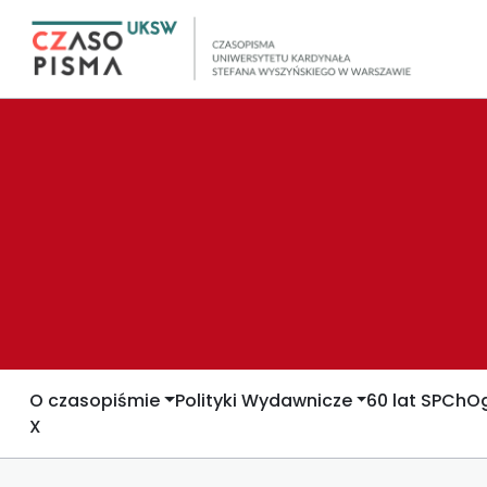
O czasopiśmie
Polityki Wydawnicze
60 lat SPCh
Og
X