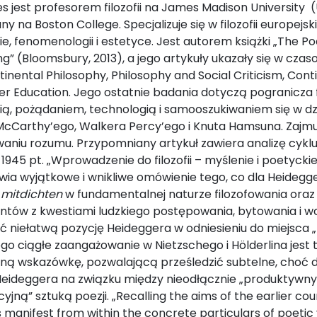
 jest profesorem filozofii na James Madison University (
any na Boston College. Specjalizuje się w filozofii europejsk
e, fenomenologii i estetyce. Jest autorem książki „The Po
g” (Bloomsbury, 2013), a jego artykuły ukazały się w czas
nental Philosophy, Philosophy and Social Criticism, Cont
er Education. Jego ostatnie badania dotyczą pogranicza fil
, pożądaniem, technologią i samooszukiwaniem się w dz
arthy’ego, Walkera Percy’ego i Knuta Hamsuna. Zajmuje 
aniu rozumu. Przypomniany artykuł zawiera analizę cykl
1945 pt. „Wprowadzenie do filozofii – myślenie i poetycki
wia wyjątkowe i wnikliwe omówienie tego, co dla Heidegge
i
mitdichten
w fundamentalnej naturze filozofowania oraz
tów z kwestiami ludzkiego postępowania, bytowania i woln
 niełatwą pozycję Heideggera w odniesieniu do miejsca
ego ciągłe zaangażowanie w Nietzschego i Hölderlina jest
tną wskazówkę, pozwalającą prześledzić subtelne, choć 
Heideggera na związku między nieodłącznie „produktywny
jną” sztuką poezji. „Recalling the aims of the earlier cou
manifest from within the concrete particulars of poetic 