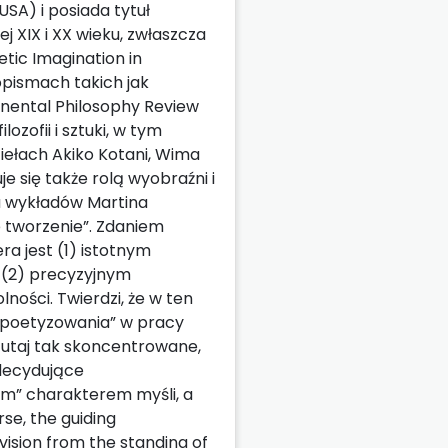
USA) i posiada tytuł
iej XIX i XX wieku, zwłaszcza
etic Imagination in
opismach takich jak
inental Philosophy Review
ozofii i sztuki, w tym
iełach Akiko Kotani, Wima
się także rolą wyobraźni i
u wykładów Martina
e tworzenie”. Zdaniem
ra jest (1) istotnym
 (2) precyzyjnym
ości. Twierdzi, że w ten
 „poetyzowania” w pracy
 tutaj tak skoncentrowane,
decydujące
m” charakterem myśli, a
rse, the guiding
vision from the standing of