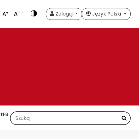
++
A
+
A
Zaloguj
Język Polski
t
FB