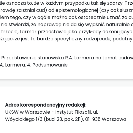
ie oznacza to, że w każdym przypadku tak się zdarzy. Tr
rawdę zaistniał cud) od epistemologicznej (czy coś słuszn
lem tego, czy w ogóle można coś ostatecznie uznać za cu
i nie stwierdzi, że naprawdę nie da się wyjaśnić naturalnie
Po trzecie, Larmer przedstawia jako przykłady dokonujących
żając, że jest to bardzo specyficzny rodzaj cudu, podatny
2. Przedstawienie stanowiska R.A. Larmera na temat cudów
A. Larmera. 4. Podsumowanie.
Adres korespondencyjny redakcji:
UKSW w Warszawie - Instytut Filozofii, ul.
Wóycickiego 1/3 (bud. 23, pok. 211), 01-938 Warszawa