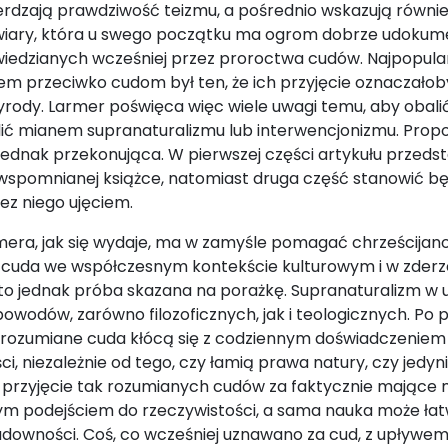
erdzają prawdziwość teizmu, a pośrednio wskazują równi
 wiary, która u swego początku ma ogrom dobrze udoku
wiedzianych wcześniej przez proroctwa cudów. Najpopula
m przeciwko cudom był ten, że ich przyjęcie oznaczałob
zyrody. Larmer poświęca więc wiele uwagi temu, aby obali
ić mianem supranaturalizmu lub interwencjonizmu. Propo
ię jednak przekonująca. W pierwszej części artykułu prze
wspomnianej książce, natomiast druga część stanowić bę
z niego ujęciem.
mera, jak się wydaje, ma w zamyśle pomagać chrześcijan
 cuda we współczesnym kontekście kulturowym i w zder
to jednak próba skazana na porażkę. Supranaturalizm w u
powodów, zarówno filozoficznych, jak i teologicznych. Po 
e rozumiane cuda kłócą się z codziennym doświadczeniem
, niezależnie od tego, czy łamią prawa natury, czy jedyn
e przyjęcie tak rozumianych cudów za faktycznie mające m
m podejściem do rzeczywistości, a sama nauka może ł
cudowności. Coś, co wcześniej uznawano za cud, z upływe