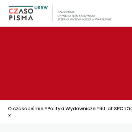
O czasopiśmie
Polityki Wydawnicze
60 lat SPCh
Og
X