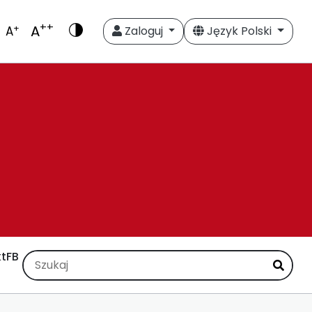
++
A
+
A
Zaloguj
Język Polski
t
FB