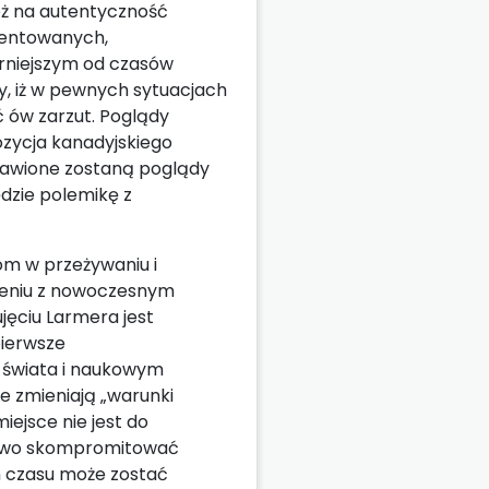
eż na autentyczność
mentowanych,
rniejszym od czasów
y, iż w pewnych sytuacjach
ć ów zarzut. Poglądy
zycja kanadyjskiego
dstawione zostaną poglądy
dzie polemikę z
om w przeżywaniu i
zeniu z nowoczesnym
jęciu Larmera jest
pierwsze
 świata i naukowym
ie zmieniają „warunki
iejsce nie jest do
atwo skompromitować
m czasu może zostać