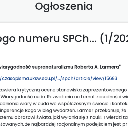
Ogłoszenia
go numeru SPCh... (1/20
wiarygodność supranaturalizmu Roberta A. Larmera"
//czasopisma.uksw.edu.pl/.../spch/article/view/15693
zawiera krytyczną ocenę stanowiska zaprezentowanego 
Wiarygodność cudu. Rozważania na temat zasadności wia
sadnienia wiary w cuda we współczesnym świecie i konte
ko ingerencje Boga w bieg wydarzeń. Larmer przekonuje, że
jszemu obrazowi świata, jaki wyłania się z nauki. Twierdzi t
owanych, że najbardziej racjonalnym podejściem jest przy