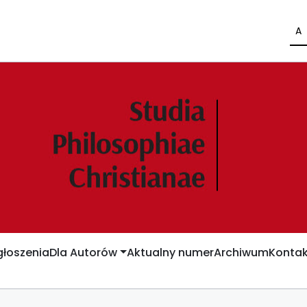
A
łoszenia
Dla Autorów
Aktualny numer
Archiwum
Kontak