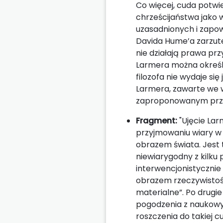
Co więcej, cuda potwi
chrześcijaństwa jako
uzasadnionych i zapo
Davida Hume’a zarzute
nie działają prawa pr
Larmera można określ
filozofa nie wydaje s
Larmera, zawarte we 
zaproponowanym prze
Fragment:
"Ujęcie Lar
przyjmowaniu wiary w
obrazem świata. Jest 
niewiarygodny z kilku 
interwencjonistyczni
obrazem rzeczywistości
materialne”. Po drugi
pogodzenia z naukowy
roszczenia do takiej 