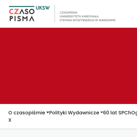
O czasopiśmie
Polityki Wydawnicze
60 lat SPCh
Og
X