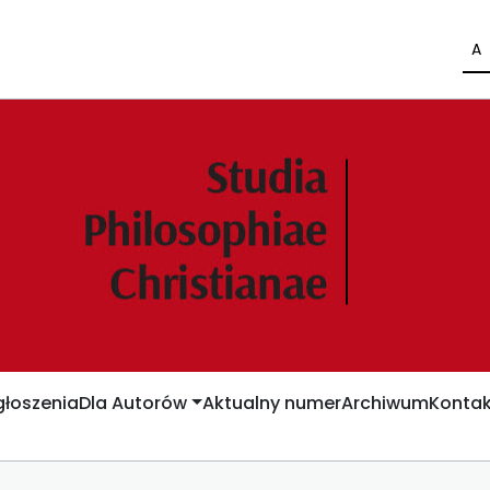
A
łoszenia
Dla Autorów
Aktualny numer
Archiwum
Kontak