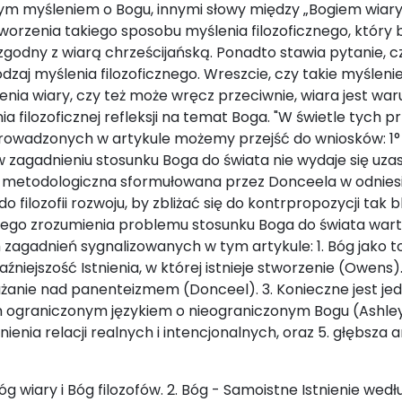
znym myśleniem o Bogu, innymi słowy między „Bogiem wiary”
worzenia takiego sposobu myślenia filozoficznego, któr
i zgodny z wiarą chrześcijańską. Ponadto stawia pytanie, 
zaj myślenia filozoficznego. Wreszcie, czy takie myśleni
zenia wiary, czy też może wręcz przeciwnie, wiara jest w
nia filozoficznej refleksji na temat Boga. "W świetle tyc
eprowadzonych w artykule możemy przejść do wniosków: 1
u w zagadnieniu stosunku Boga do świata nie wydaje się uz
 metodologiczna sformułowana przez Donceela w odniesi
o filozofii rozwoju, by zbliżać się do kontrpropozycji tak bl
szego zrozumienia problemu stosunku Boga do świata war
zagadnień sygnalizowanych w tym artykule: 1. Bóg jako toż
źniejszość Istnienia, w której istnieje stworzenie (Owens)
nie nad panenteizmem (Donceel). 3. Konieczne jest jedn
 ograniczonym językiem o nieograniczonym Bogu (Ashley)
nia relacji realnych i intencjonalnych, oraz 5. głębsza 
óg wiary i Bóg filozofów. 2. Bóg - Samoistne Istnienie we