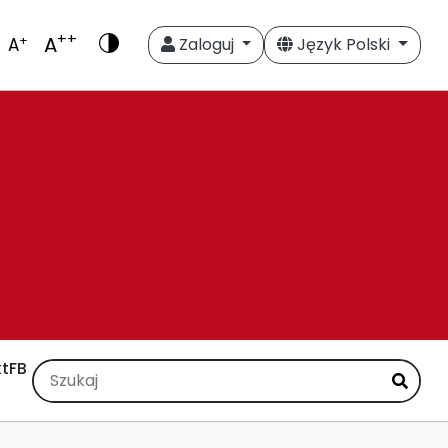
++
A
+
A
Zaloguj
Język Polski
t
FB