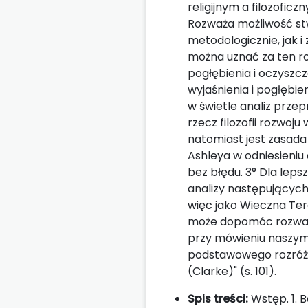
religijnym a filozofic
Rozważa możliwość st
metodologicznie, jak 
można uznać za ten rod
pogłębienia i oczyszc
wyjaśnienia i pogłębie
w świetle analiz prz
rzecz filozofii rozwoj
natomiast jest zasada
Ashleya w odniesieniu d
bez błędu. 3° Dla lep
analizy następujących 
więc jako Wieczna Tera
może dopomóc rozważa
przy mówieniu naszym
podstawowego rozróżnie
(Clarke)" (s. 101).
Spis treści:
Wstęp. 1. B