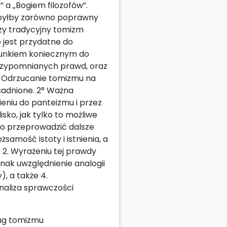
 a „Bogiem filozofów”.
y byłby zarówno poprawny
czy tradycyjny tomizm
e jest przydatne do
arunkiem koniecznym do
h przypomnianych prawd, oraz
° Odrzucanie tomizmu na
asadnione. 2° Ważna
eniu do panteizmu i przez
isko, jak tylko to możliwe
to przeprowadzić dalsze
samość istoty i istnienia, a
. 2. Wyrażeniu tej prawdy
ak uwzględnienie analogii
, a także 4.
analiza sprawczości
dług tomizmu