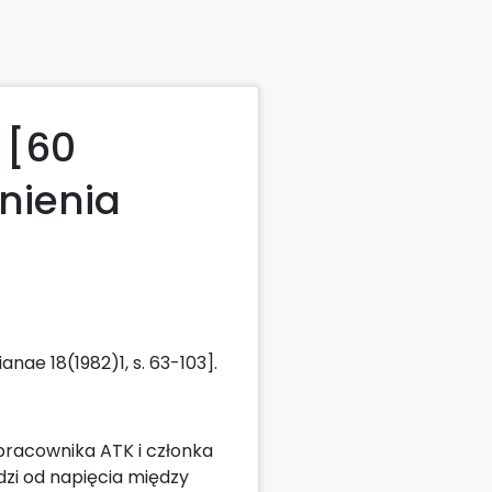
 [60
tnienia
anae 18(1982)1, s. 63-103].
racownika ATK i członka
dzi od napięcia między