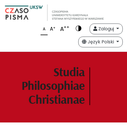
++
A
+
A
Zaloguj
A
Język Polski