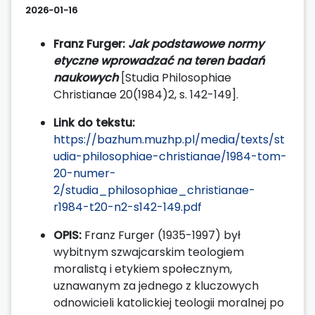
2026-01-16
Franz Furger:
Jak podstawowe normy
etyczne wprowadzać na teren badań
naukowych
[Studia Philosophiae
Christianae 20(1984)2, s. 142-149].
Link do tekstu:
https://bazhum.muzhp.pl/media/texts/st
udia-philosophiae-christianae/1984-tom-
20-numer-
2/studia_philosophiae_christianae-
r1984-t20-n2-s142-149.pdf
OPIS:
Franz Furger (1935-1997) był
wybitnym szwajcarskim teologiem
moralistą i etykiem społecznym,
uznawanym za jednego z kluczowych
odnowicieli katolickiej teologii moralnej po