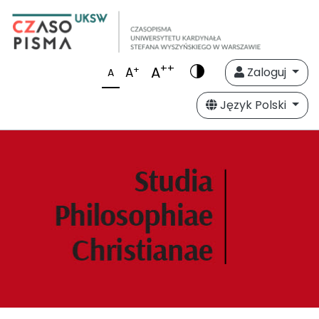
++
A
+
A
Zaloguj
A
Język Polski