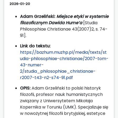
2026-01-20
Adam Grzeliński:
Miejsce etyki w systemie
filozoficznym Dawida Hume’a
[Studia
Philosophiae Christianae 43(2007)2, s. 74-
91].
Link do tekstu:
https://bazhum.muzhp.pl/media/texts/st
udia-philosophiae-christianae/2007-tom-
43-numer-
2/studia_philosophiae_christianae-
r2007-t43-n2-s74-91.pdf
OPIS:
Adam Grzeliński to polski historyk
filozofii, profesor nauk humanistycznych
związany z Uniwersytetem Mikołaja
Kopernika w Toruniu (UMK). Specjalizuje się
w nowożytnej filozofii brytyjskiej, estetyce