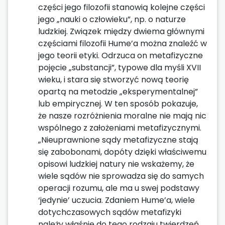
części jego filozofii stanowią kolejne części
jego „nauki o człowieku”, np. o naturze
ludzkiej. Związek między dwiema głównymi
częściami filozofii Hume’a można znaleźć w
jego teorii etyki. Odrzuca on metafizyczne
pojęcie „substancji”, typowe dla myśli XVII
wieku, i stara się stworzyć nową teorię
opartą na metodzie „eksperymentalnej”
lub empirycznej. W ten sposób pokazuje,
że nasze rozróżnienia moralne nie mają nic
wspólnego z założeniami metafizycznymi.
„Nieuprawnione sądy metafizyczne stają
się zabobonami, dopóty dzięki właściwemu
opisowi ludzkiej natury nie wskażemy, że
wiele sądów nie sprowadza się do samych
operacji rozumu, ale ma u swej podstawy
‘jedynie’ uczucia. Zdaniem Hume’a, wiele
dotychczasowych sądów metafizyki
należy właśnie do tego rodzaju twierdzeń.