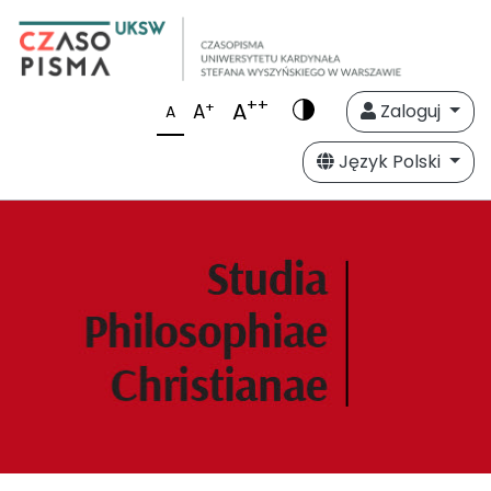
++
A
+
A
Zaloguj
A
Język Polski