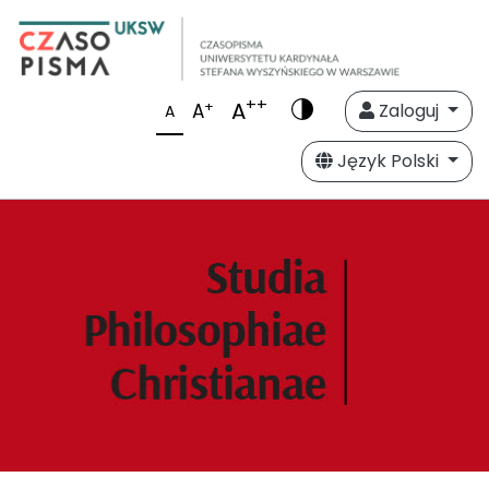
++
A
+
A
Zaloguj
A
Język Polski