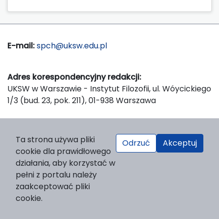
E-mail:
spch@uksw.edu.pl
Adres korespondencyjny redakcji:
UKSW w Warszawie - Instytut Filozofii, ul. Wóycickiego
1/3 (bud. 23, pok. 211), 01-938 Warszawa
Wydawca:
Ta strona używa pliki
Odrzuć
Akceptuj
Wydawnictwo Naukowe UKSW, ul. Dewajtis 5, domek
cookie dla prawidłowego
nr 2, 01-815 Warszawa
działania, aby korzystać w
Strona WWW Wydawnictwa
pełni z portalu należy
e-mail:
wydawnictwo@uksw.edu.pl
zaakceptować pliki
cookie.