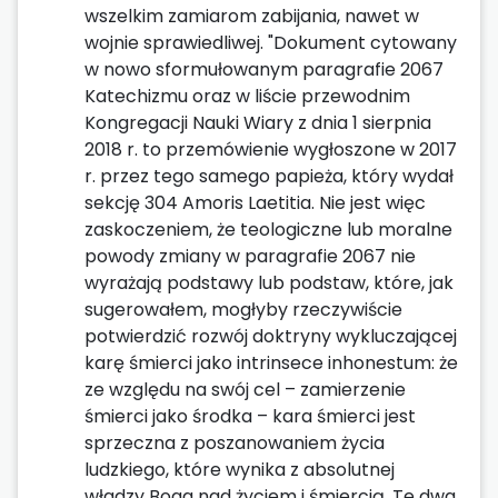
wszelkim zamiarom zabijania, nawet w
wojnie sprawiedliwej. "Dokument cytowany
w nowo sformułowanym paragrafie 2067
Katechizmu oraz w liście przewodnim
Kongregacji Nauki Wiary z dnia 1 sierpnia
2018 r. to przemówienie wygłoszone w 2017
r. przez tego samego papieża, który wydał
sekcję 304 Amoris Laetitia. Nie jest więc
zaskoczeniem, że teologiczne lub moralne
powody zmiany w paragrafie 2067 nie
wyrażają podstawy lub podstaw, które, jak
sugerowałem, mogłyby rzeczywiście
potwierdzić rozwój doktryny wykluczającej
karę śmierci jako intrinsece inhonestum: że
ze względu na swój cel – zamierzenie
śmierci jako środka – kara śmierci jest
sprzeczna z poszanowaniem życia
ludzkiego, które wynika z absolutnej
władzy Boga nad życiem i śmiercią. Te dwa