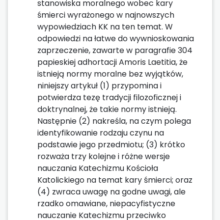
stanowiska moralnego wobec kary
śmierci wyrażonego w najnowszych
wypowiedziach KK na ten temat. W
odpowiedzi na łatwe do wywnioskowania
zaprzeczenie, zawarte w paragrafie 304
papieskiej adhortacji Amoris Laetitia, że
istnieją normy moralne bez wyjątków,
niniejszy artykuł (1) przypomina i
potwierdza tezę tradycji filozoficznej i
doktrynalnej, że takie normy istnieją.
Następnie (2) nakreśla, na czym polega
identyfikowanie rodzaju czynu na
podstawie jego przedmiotu; (3) krótko
rozważa trzy kolejne i różne wersje
nauczania Katechizmu Kościoła
Katolickiego na temat kary śmierci; oraz
(4) zwraca uwagę na godne uwagi, ale
rzadko omawiane, niepacyfistyczne
nauczanie Katechizmu przeciwko