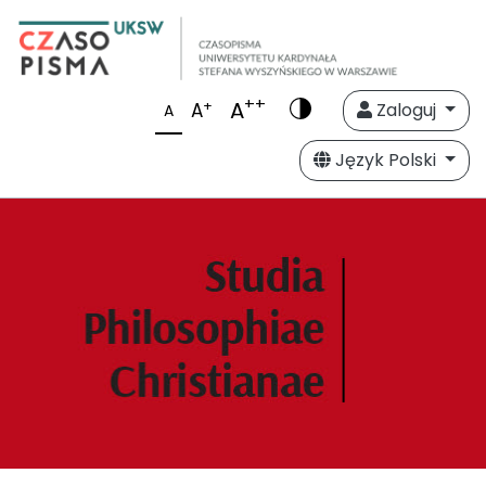
++
A
+
A
Zaloguj
A
Język Polski