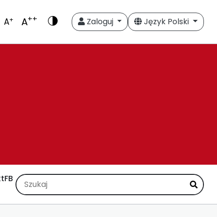
++
A
+
A
Zaloguj
Język Polski
t
FB