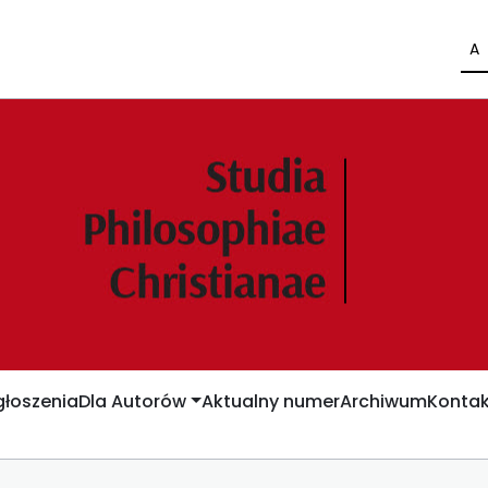
A
łoszenia
Dla Autorów
Aktualny numer
Archiwum
Kontak