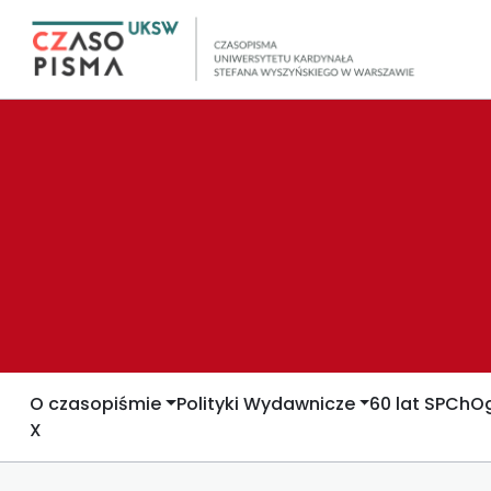
O czasopiśmie
Polityki Wydawnicze
60 lat SPCh
Og
X