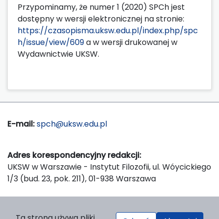
Przypominamy, że numer 1 (2020) SPCh jest
dostępny w wersji elektronicznej na stronie:
https://czasopisma.uksw.edu.pl/index.php/spc
h/issue/view/609
a w wersji drukowanej w
Wydawnictwie UKSW.
E-mail:
spch@uksw.edu.pl
Adres korespondencyjny redakcji:
UKSW w Warszawie - Instytut Filozofii, ul. Wóycickiego
1/3 (bud. 23, pok. 211), 01-938 Warszawa
Wydawca:
Ta strona używa pliki