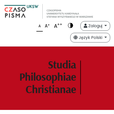
++
A
+
A
Zaloguj
A
Język Polski