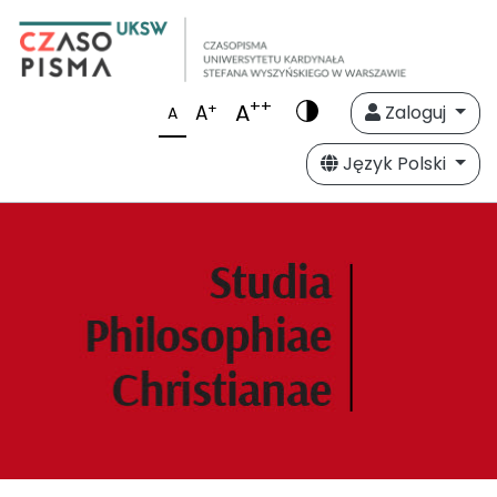
++
A
+
A
Zaloguj
A
Język Polski