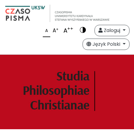
++
A
+
A
Zaloguj
A
Język Polski