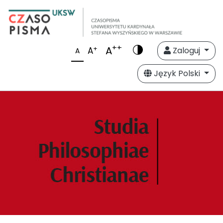
++
A
+
A
Zaloguj
A
Język Polski