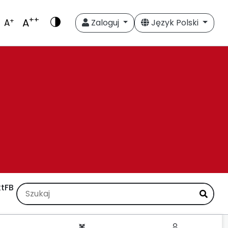
++
A
+
A
Zaloguj
Język Polski
t
FB