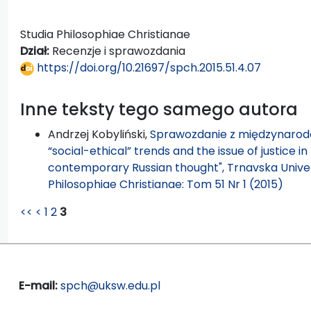
Studia Philosophiae Christianae
Dział:
Recenzje i sprawozdania
https://doi.org/10.21697/spch.2015.51.4.07
Inne teksty tego samego autora
Andrzej Kobyliński,
Sprawozdanie z międzynarodo
“social-ethical” trends and the issue of justice i
contemporary Russian thought", Trnavska Univer
Philosophiae Christianae: Tom 51 Nr 1 (2015)
<<
<
1
2
3
E-mail:
spch@uksw.edu.pl