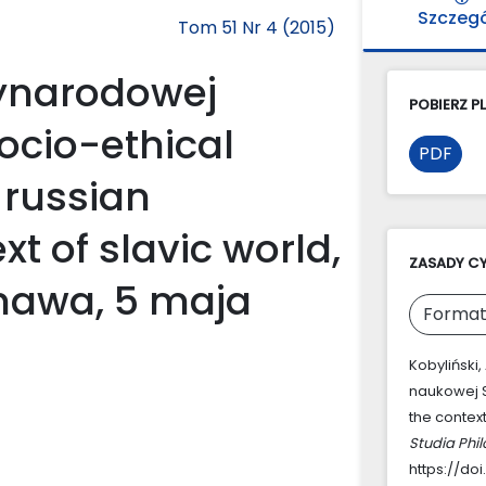
Szczeg
Tom 51 Nr 4 (2015)
ynarodowej
POBIERZ PL
ocio-ethical
PDF
 russian
t of slavic world,
ZASADY C
rnawa, 5 maja
Format
Kobyliński
naukowej S
the context
Studia Phi
https://doi