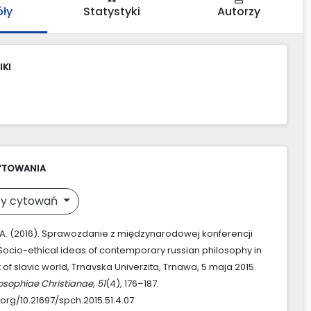
óły
Statystyki
Autorzy
IKI
YTOWANIA
y cytowań
, A. (2016). Sprawozdanie z międzynarodowej konferencji
ocio-ethical ideas of contemporary russian philosophy in
 of slavic world, Trnavska Univerzita, Trnawa, 5 maja 2015.
losophiae Christianae
,
51
(4), 176–187.
.org/10.21697/spch.2015.51.4.07