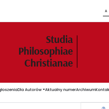
A
łoszenia
Dla Autorów
Aktualny numer
Archiwum
Kontak