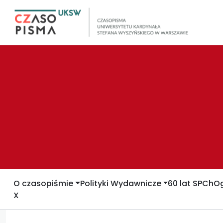
O czasopiśmie
Polityki Wydawnicze
60 lat SPCh
Og
X