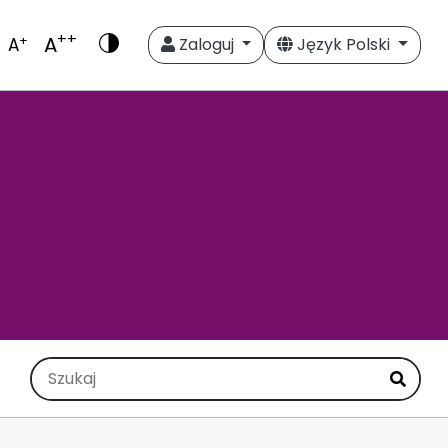
++
A
+
A
Zaloguj
Język Polski