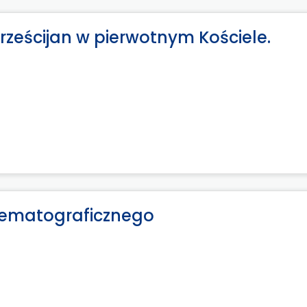
ześcijan w pierwotnym Kościele.
inematograficznego