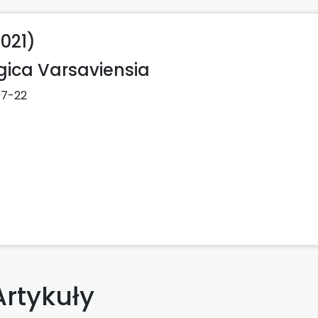
021)
gica Varsaviensia
07-22
Artykuły