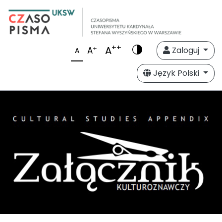
++
A
+
A
Zaloguj
A
Język Polski