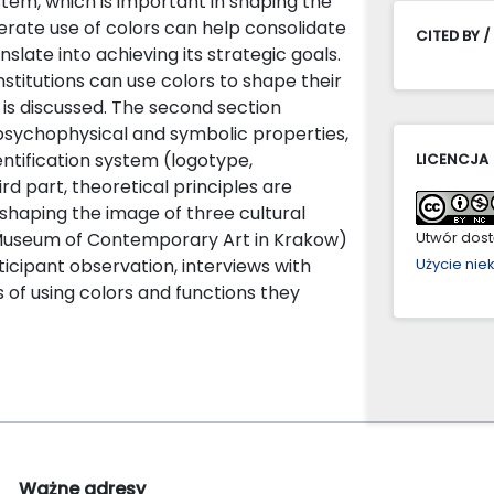
stem, which is important in shaping the
rate use of colors can help consolidate
CITED BY /
nslate into achieving its strategic goals.
stitutions can use colors to shape their
e is discussed. The second section
 psychophysical and symbolic properties,
dentification system (logotype,
LICENCJA
ird part, theoretical principles are
 shaping the image of three cultural
 Museum of Contemporary Art in Krakow)
Utwór dostę
cipant observation, interviews with
Użycie ni
 of using colors and functions they
Ważne adresy