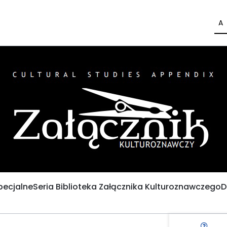
A
pecjalne
Seria Biblioteka Załącznika Kulturoznawczego
D