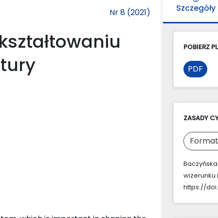
Szczegóły
Nr 8 (2021)
kształtowaniu
POBIERZ PL
ltury
PDF
ZASADY C
Format
Baczyńska-
wizerunku i
https://doi