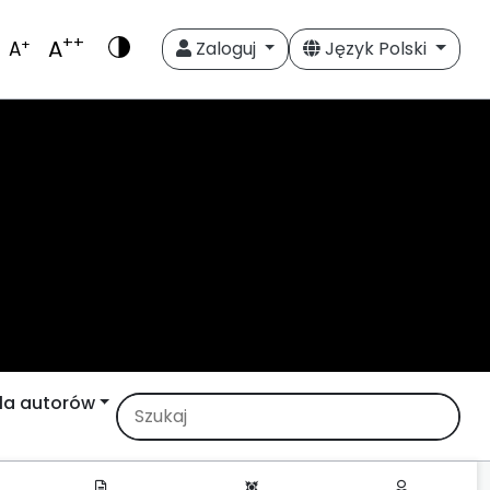
++
A
+
A
Zaloguj
Język Polski
la autorów