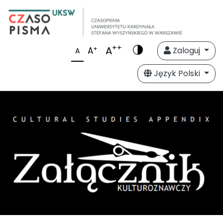
++
A
+
A
Zaloguj
A
Język Polski