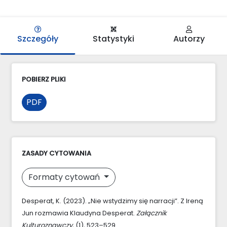
Szczegóły
Statystyki
Autorzy
POBIERZ PLIKI
PDF
ZASADY CYTOWANIA
Formaty cytowań
Desperat, K. (2023). „Nie wstydzimy się narracji”. Z Ireną
Jun rozmawia Klaudyna Desperat.
Załącznik
Kulturoznawczy
, (1), 523–529.