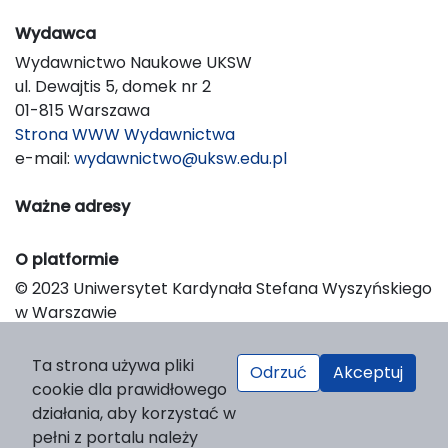
Wydawca
Wydawnictwo Naukowe UKSW
ul. Dewajtis 5, domek nr 2
01-815 Warszawa
Strona WWW Wydawnictwa
e-mail:
wydawnictwo@uksw.edu.pl
Ważne adresy
O platformie
© 2023 Uniwersytet Kardynała Stefana Wyszyńskiego
w Warszawie
Support & Customization by LIBCOM
Platform & Workflow by OJS/PKP
Ta strona używa pliki
Odrzuć
Akceptuj
cookie dla prawidłowego
działania, aby korzystać w
pełni z portalu należy