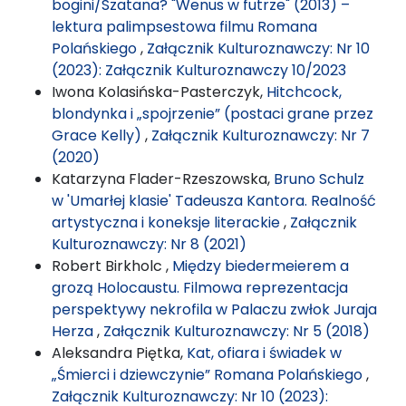
bogini/Szatana? "Wenus w futrze" (2013) –
lektura palimpsestowa filmu Romana
Polańskiego
,
Załącznik Kulturoznawczy: Nr 10
(2023): Załącznik Kulturoznawczy 10/2023
Iwona Kolasińska-Pasterczyk,
Hitchcock,
blondynka i „spojrzenie” (postaci grane przez
Grace Kelly)
,
Załącznik Kulturoznawczy: Nr 7
(2020)
Katarzyna Flader-Rzeszowska,
Bruno Schulz
w 'Umarłej klasie' Tadeusza Kantora. Realność
artystyczna i koneksje literackie
,
Załącznik
Kulturoznawczy: Nr 8 (2021)
Robert Birkholc ,
Między biedermeierem a
grozą Holocaustu. Filmowa reprezentacja
perspektywy nekrofila w Palaczu zwłok Juraja
Herza
,
Załącznik Kulturoznawczy: Nr 5 (2018)
Aleksandra Piętka,
Kat, ofiara i świadek w
„Śmierci i dziewczynie” Romana Polańskiego
,
Załącznik Kulturoznawczy: Nr 10 (2023):