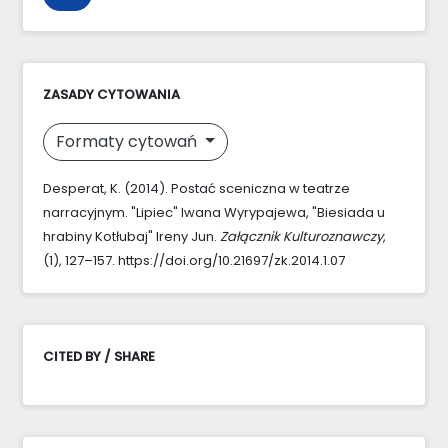
ZASADY CYTOWANIA
Formaty cytowań
Desperat, K. (2014). Postać sceniczna w teatrze
narracyjnym. "Lipiec" Iwana Wyrypajewa, "Biesiada u
hrabiny Kotłubaj" Ireny Jun.
Załącznik Kulturoznawczy
,
(1), 127–157. https://doi.org/10.21697/zk.2014.1.07
CITED BY / SHARE