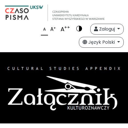
++
A
+
A
Zaloguj
A
Język Polski