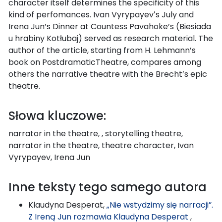
character itself determines the specificity of this
kind of perfomances. Ivan Vyrypayevʼs July and
Irena Jun’s Dinner at Countess Pavahoke’s (Biesiada
u hrabiny Kotłubaj) served as research material. The
author of the article, starting from H. Lehmann’s
book on PostdramaticTheatre, compares among
others the narrative theatre with the Brecht’s epic
theatre.
Słowa kluczowe:
narrator in the theatre, , storytelling theatre,
narrator in the theatre, theatre character, Ivan
Vyrypayev, Irena Jun
Inne teksty tego samego autora
Klaudyna Desperat,
„Nie wstydzimy się narracji”.
Z Ireną Jun rozmawia Klaudyna Desperat
,