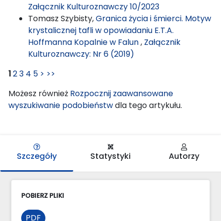
Załącznik Kulturoznawczy 10/2023
Tomasz Szybisty,
Granica życia i śmierci. Motyw
krystalicznej tafli w opowiadaniu E.T.A.
Hoffmanna Kopalnie w Falun
,
Załącznik
Kulturoznawczy: Nr 6 (2019)
1
2
3
4
5
>
>>
Możesz również
Rozpocznij zaawansowane
wyszukiwanie podobieństw
dla tego artykułu.
Szczegóły
Statystyki
Autorzy
POBIERZ PLIKI
PDF