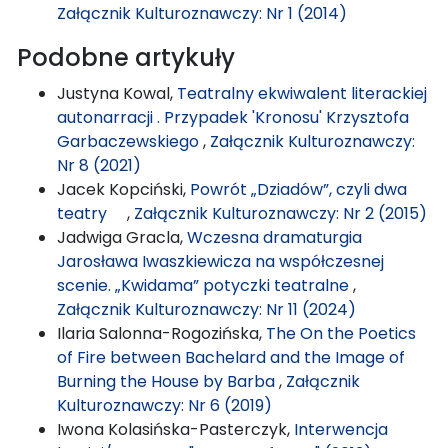
Załącznik Kulturoznawczy: Nr 1 (2014)
Podobne artykuły
Justyna Kowal,
Teatralny ekwiwalent literackiej
autonarracji . Przypadek 'Kronosu' Krzysztofa
Garbaczewskiego
,
Załącznik Kulturoznawczy:
Nr 8 (2021)
Jacek Kopciński,
Powrót „Dziadów”, czyli dwa
teatry
,
Załącznik Kulturoznawczy: Nr 2 (2015)
Jadwiga Gracla,
Wczesna dramaturgia
Jarosława Iwaszkiewicza na współczesnej
scenie. „Kwidama” potyczki teatralne
,
Załącznik Kulturoznawczy: Nr 11 (2024)
Ilaria Salonna-Rogozińska,
The On the Poetics
of Fire between Bachelard and the Image of
Burning the House by Barba
,
Załącznik
Kulturoznawczy: Nr 6 (2019)
Iwona Kolasińska-Pasterczyk,
Interwencja