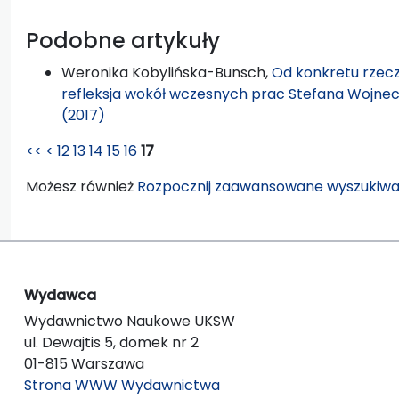
Podobne artykuły
Weronika Kobylińska-Bunsch,
Od konkretu rzecz
refleksja wokół wczesnych prac Stefana Wojne
(2017)
<<
<
12
13
14
15
16
17
Możesz również
Rozpocznij zaawansowane wyszukiwa
Wydawca
Wydawnictwo Naukowe UKSW
ul. Dewajtis 5, domek nr 2
01-815 Warszawa
Strona WWW Wydawnictwa