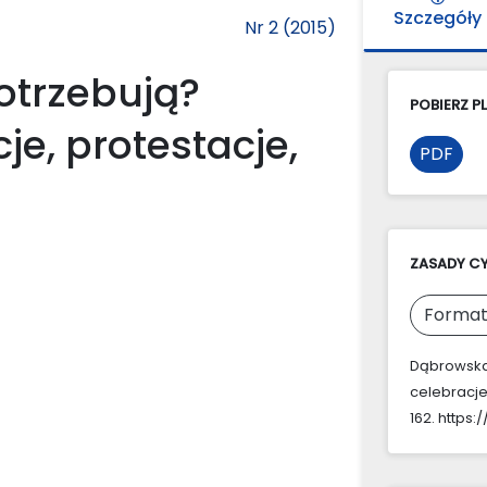
Szczegóły
Nr 2 (2015)
potrzebują?
POBIERZ PL
je, protestacje,
PDF
ZASADY C
Format
Dąbrowska,
celebracje
162. https: