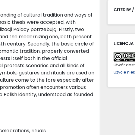
CITED BY /
nding of cultural tradition and ways of
basic thesis were accepted, with
izacji Polacy potrzebują. Firstly, two
e and the modernizing one, both present
nth century. Secondly, the basic circle of
LICENCJA
omantic tradition, properly converted
ts itself both in the official
al protests scenarios and all kinds of
Utwór dostę
symbols, gestures and rituals are used on
Użycie ni
ulture come to the fore especially after
r promotion often encounters various
o Polish identity, understood as founded
celebrations, rituals