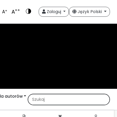
++
A
+
A
Zaloguj
Język Polski
la autorów