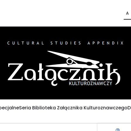
A
pecjalne
Seria Biblioteka Załącznika Kulturoznawczego
D