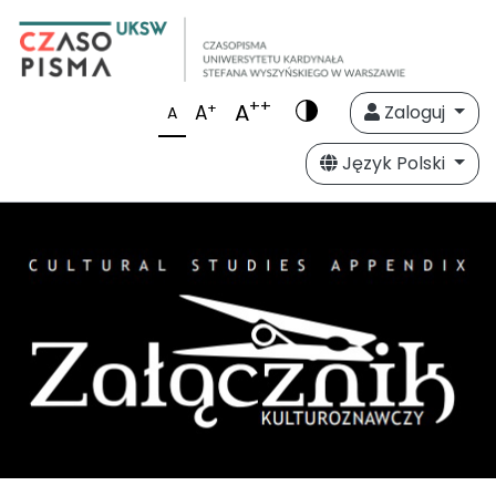
++
A
+
A
Zaloguj
A
Język Polski