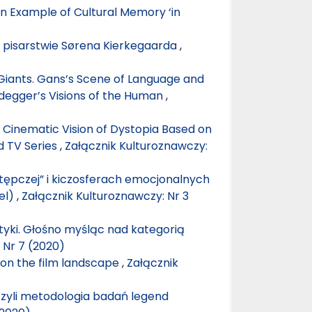
 Example of Cultural Memory ‘in
 i pisarstwie Sørena Kierkegaarda
,
iants. Gans’s Scene of Language and
eidegger’s Visions of the Human
,
Cinematic Vision of Dystopia Based on
d TV Series
,
Załącznik Kulturoznawczy:
tępczej” i kiczosferach emocjonalnych
el)
,
Załącznik Kulturoznawczy: Nr 3
yki. Głośno myśląc nad kategorią
 Nr 7 (2020)
 on the film landscape
,
Załącznik
zyli metodologia badań legend