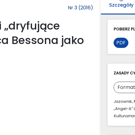
Szczegóły
Nr 3 (2016)
i „dryfujące
POBIERZ PL
ca Bessona jako
PDF
ZASADY C
Format
Jazownik, 
„Angel-A” 
Kulturozn