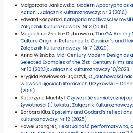
Małgorzata Jankowska,
Modern Apocrypha as an
Action’
,
Załącznik Kulturoznawczy: Nr 3 (2016)
Edward Kasperski,
Kategoria możliwości w myśli
Załącznik Kulturoznawczy: Nr 3 (2016)
Magdalena Złocka-Dąbrowska,
The GA Among G
Culture Origin in Reference to Cassirer’s and H
Załącznik Kulturoznawczy: Nr 7 (2020)
Anna Wiśnicka,
Mid-Century Modern Design as a 
Selected Examples of the 21st-Century Films an
Nr 10 (2023): Załącznik Kulturoznawczy 10/2023
Brygida Pawłowska-Jądrzyk,
O „duchowości nas
w dwóch ujęciach literackich (Irzykowski – Dehn
(2016)
Katarzyna Machtyl,
Ożywczość semiotycznej opt
żywotności (i) tekstu
,
Załącznik Kulturoznawczy:
Barbara Kita,
Epstein’s and Godard’s reflections
Kulturoznawczy: Nr 12 (2025)
Paweł Stangret,
Tekstualność performatywna, c