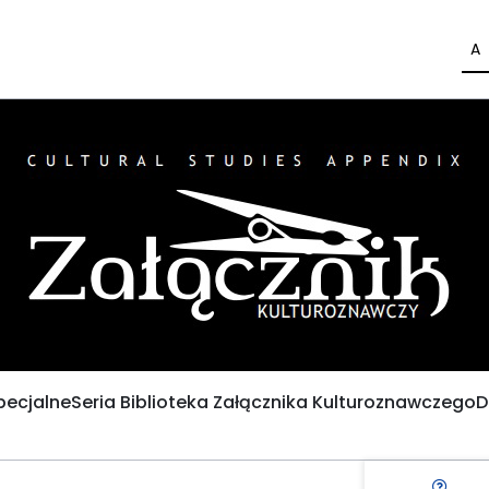
A
pecjalne
Seria Biblioteka Załącznika Kulturoznawczego
D