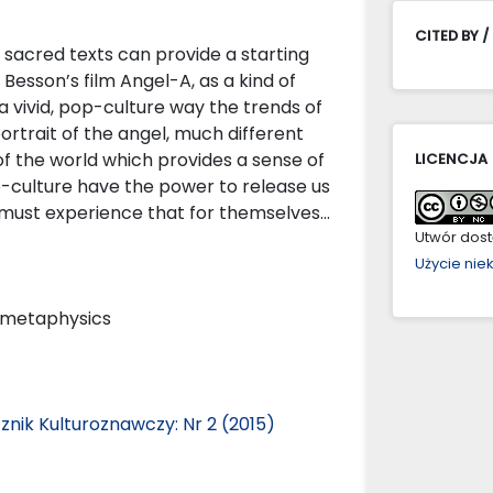
CITED BY /
sacred texts can provide a starting
 Besson’s film Angel-A, as a kind of
a vivid, pop-culture way the trends of
ortrait of the angel, much different
f the world which provides a sense of
LICENCJA
p-culture have the power to release us
 must experience that for themselves…
Utwór dostę
Użycie ni
, metaphysics
znik Kulturoznawczy: Nr 2 (2015)