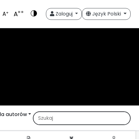
++
A
+
A
Zaloguj
Język Polski
la autorów