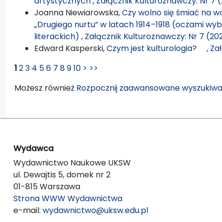
artystycznych
,
Załącznik Kulturoznawczy: Nr 7 
Joanna Niewiarowska,
Czy wolno się śmiać na wo
„Drugiego nurtu” w latach 1914–1918 (oczami wy
literackich)
,
Załącznik Kulturoznawczy: Nr 7 (20
Edward Kasperski,
Czym jest kulturologia?
,
Zał
1
2
3
4
5
6
7
8
9
10
>
>>
Możesz również
Rozpocznij zaawansowane wyszukiwa
Wydawca
Wydawnictwo Naukowe UKSW
ul. Dewajtis 5, domek nr 2
01-815 Warszawa
Strona WWW Wydawnictwa
e-mail:
wydawnictwo@uksw.edu.pl