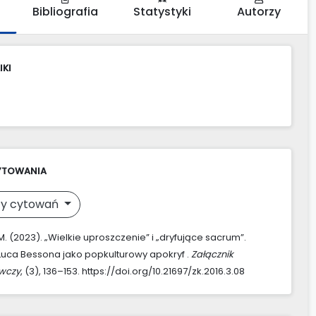
Bibliografia
Statystyki
Autorzy
IKI
YTOWANIA
y cytowań
M. (2023). „Wielkie uproszczenie” i „dryfujące sacrum”.
Luca Bessona jako popkulturowy apokryf .
Załącznik
awczy
, (3), 136–153. https://doi.org/10.21697/zk.2016.3.08