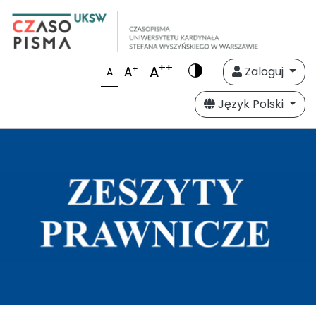
++
A
+
A
Zaloguj
A
Język Polski