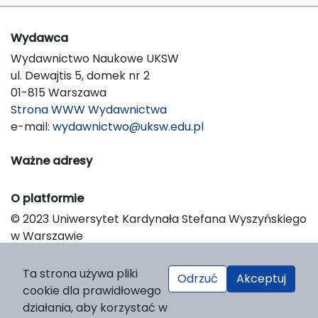
Wydawca
Wydawnictwo Naukowe UKSW
ul. Dewajtis 5, domek nr 2
01-815 Warszawa
Strona WWW Wydawnictwa
e-mail:
wydawnictwo@uksw.edu.pl
Ważne adresy
O platformie
© 2023 Uniwersytet Kardynała Stefana Wyszyńskiego
w Warszawie
Support & Customization by LIBCOM
Platform & Workflow by OJS/PKP
Ta strona używa pliki
Odrzuć
Akceptuj
cookie dla prawidłowego
działania, aby korzystać w