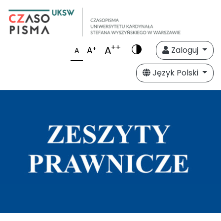
++
A
+
A
Zaloguj
A
Język Polski