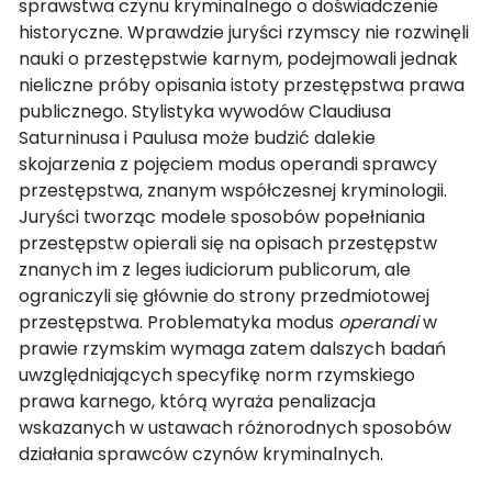
sprawstwa czynu kryminalnego o doświadczenie
historyczne. Wprawdzie juryści rzymscy nie rozwinęli
nauki o przestępstwie karnym, podejmowali jednak
nieliczne próby opisania istoty przestępstwa prawa
publicznego. Stylistyka wywodów Claudiusa
Saturninusa i Paulusa może budzić dalekie
skojarzenia z pojęciem modus operandi sprawcy
przestępstwa, znanym współczesnej kryminologii.
Juryści tworząc modele sposobów popełniania
przestępstw opierali się na opisach przestępstw
znanych im z leges iudiciorum publicorum, ale
ograniczyli się głównie do strony przedmiotowej
przestępstwa. Problematyka modus
operandi
w
prawie rzymskim wymaga zatem dalszych badań
uwzględniających specyfikę norm rzymskiego
prawa karnego, którą wyraża penalizacja
wskazanych w ustawach różnorodnych sposobów
działania sprawców czynów kryminalnych.