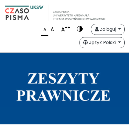
++
A
+
A
Zaloguj
A
Język Polski