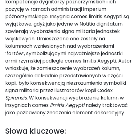
kompetencje dygnitarzy późnorzymskich i ich
pozycję w ramach administracji imperium
późnorzymskiego. Insygnia comes limitis Aegypti są
wyjątkowe, gdyż jako jedyne w Notitia dignitatum
zawierają wyobrażenia signa militaria jednostek
wojskowych. Umieszczone one zostały na
kolumnach wzniesionych nad wyobrażeniami
‘fortów’, symbolizującymi najważniejsze jednostki
armii rzymskiej podległe comes limitis Aegypti. Autor
wnioskuje, że zamieszczenie wyobrażeń kolumn,
szczególnie dokładnie przedstawionych w części
kopii, było konsekwencją niezrozumienia symboliki
signa militaria przez ilustratorów kopii Codex
Spirensis
. W konsekwencji wyobrażenie kolumn w
insygniach comes
limitis Aegypti
należy traktować
jako pozbawiony znaczenia element dekoracyjny
Słowa kluczowe: