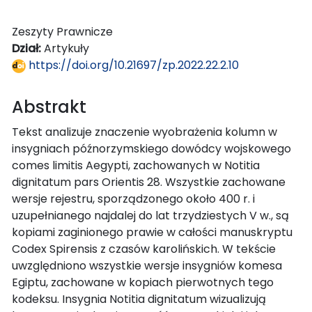
Zeszyty Prawnicze
Dział:
Artykuły
https://doi.org/10.21697/zp.2022.22.2.10
Abstrakt
Tekst analizuje znaczenie wyobrażenia kolumn w
insygniach późnorzymskiego dowódcy wojskowego
comes limitis Aegypti, zachowanych w Notitia
dignitatum pars Orientis 28. Wszystkie zachowane
wersje rejestru, sporządzonego około 400 r. i
uzupełnianego najdalej do lat trzydziestych V w., są
kopiami zaginionego prawie w całości manuskryptu
Codex Spirensis z czasów karolińskich. W tekście
uwzględniono wszystkie wersje insygniów komesa
Egiptu, zachowane w kopiach pierwotnych tego
kodeksu. Insygnia Notitia dignitatum wizualizują