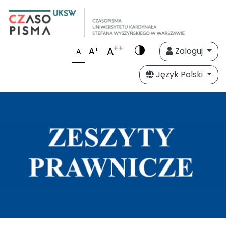
++
A
+
A
Zaloguj
A
Język Polski