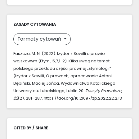
ZASADY CYTOWANIA
Formaty cytowań
Faszcza, M. N. (2022). Izydor z Sewilli o prawie
wojskowym (Etym., 5,7,1-2). Kilka uwag na temat
polskiego przekładu części prawnej „Etymologii”
(Izydor z Sewilli, O prawach, opracowanie Antoni
Dębiński, Maciej Jońca, Wydawnictwo Katolickiego
Uniwersytetu Lubelskiego, Lublin 20.
Zeszyty Prawnicze
,
22
(2), 281–287. https://doi.org/10.21697/zp.2022.22.2.13
CITED BY / SHARE