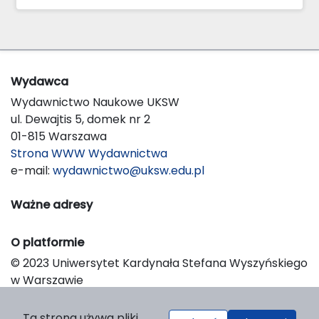
Wydawca
Wydawnictwo Naukowe UKSW
ul. Dewajtis 5, domek nr 2
01-815 Warszawa
Strona WWW Wydawnictwa
e-mail:
wydawnictwo@uksw.edu.pl
Ważne adresy
O platformie
© 2023 Uniwersytet Kardynała Stefana Wyszyńskiego
w Warszawie
Support & Customization by LIBCOM
Platform & Workflow by OJS/PKP
Ta strona używa pliki