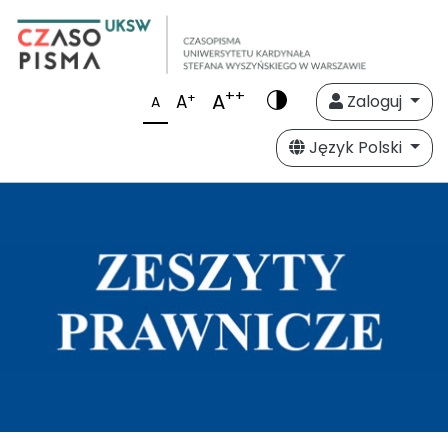
++
A
+
A
Zaloguj
A
Język Polski