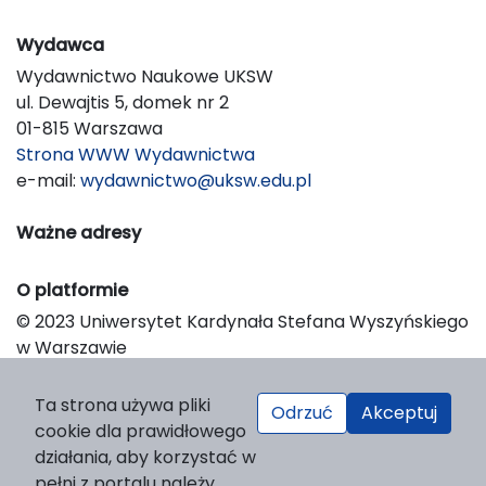
Wydawca
Wydawnictwo Naukowe UKSW
ul. Dewajtis 5, domek nr 2
01-815 Warszawa
Strona WWW Wydawnictwa
e-mail:
wydawnictwo@uksw.edu.pl
Ważne adresy
O platformie
© 2023 Uniwersytet Kardynała Stefana Wyszyńskiego
w Warszawie
Support & Customization by LIBCOM
Platform & Workflow by OJS/PKP
Ta strona używa pliki
Odrzuć
Akceptuj
cookie dla prawidłowego
działania, aby korzystać w
pełni z portalu należy