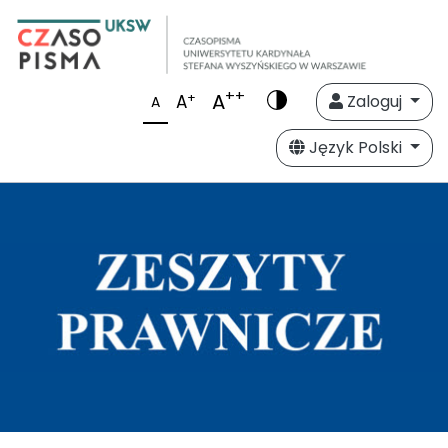
++
A
+
A
Zaloguj
A
Język Polski