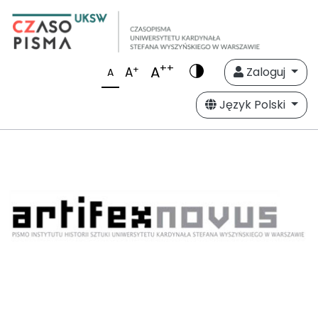
++
A
+
A
Zaloguj
A
Język Polski