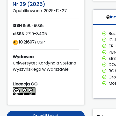
Nr 29 (2025)
Opublikowane: 2025-12-27
In
ISSN
1896-9038
Ba
eISSN
2719-8405
IC 
10.21697/CSP
ERI
PBN
Wydawca
EB
Uniwersytet Kardynała Stefana
DO
Wyszyńskiego w Warszawie
RO
Cro
Mos
Licencja CC
Prześlij tekst