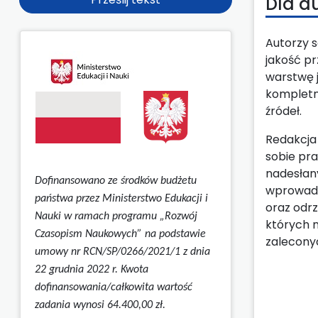
Dla a
Autorzy s
jakość pr
warstwę 
kompletn
źródeł.
Redakcja
sobie pr
nadesłan
Dofinansowano ze środków budżetu
wprowadz
państwa przez Ministerstwo Edukacji i
oraz odrz
Nauki w ramach programu „Rozwój
których 
Czasopism Naukowych” na podstawie
zalecony
umowy
nr RCN/SP/0266/2021/1 z dnia
22 grudnia 2022 r.
Kwota
dofinansowania/całkowita wartość
zadania wynosi 64.400,00 zł.