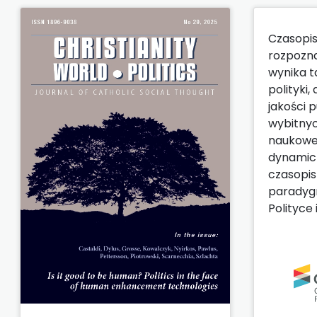
Czasopis
rozpozna
wynika ta
polityki, 
jakości 
wybitnyc
naukoweg
dynamicz
czasopis
paradygm
Polityce