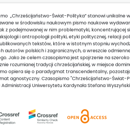
mo „Chrześcijaństwo-Świat-Polityka” stanowi unikalne w d
wane w środowisku naukowym pismo naukowe wydawane w 
k z podejmowanej w nim problematyki, koncentrującej się wok
aksjologii i antropologii polityki, etyki politycznej, relacji po
publikowanych tekstów, które w istotnym stopniu wycho
h autorów polskich i zagranicznych, a wreszcie odmienn
o. Jako że celem czasopisma jest spojrzenie na szerok
nie rozumianej tradycji chrześcijańskiej, w miejsce domi
mo opiera się o paradygmat transcendentalny, pozosta
at agnostyczny. Czasopismo "Chrześcijaństwo-Świat-Pol
 i Administracji Uniwersytetu Kardynała Stefana Wyszyńs