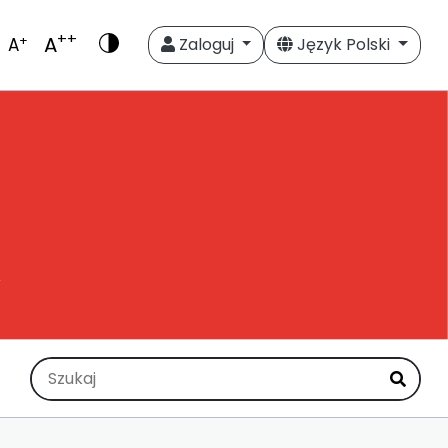
++
A
+
A
Zaloguj
Język Polski