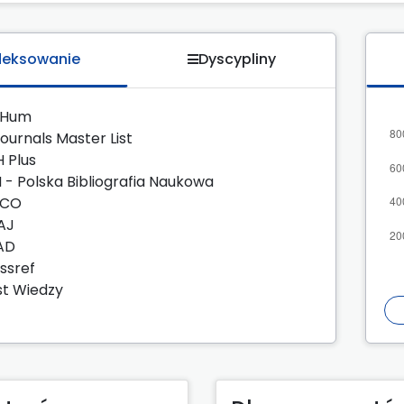
deksowanie
Dyscypliny
zHum
Journals Master List
H Plus
 - Polska Bibliografia Naukowa
SCO
AJ
AD
ssref
t Wiedzy