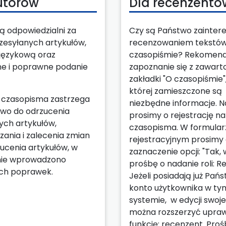
utorów
Dla recenzentó
ą odpowiedzialni za
Czy są Państwo zainter
zesyłanych artykułów,
recenzowaniem tekstó
językową oraz
czasopiśmie? Rekomen
e i poprawne podanie
zapoznanie się z zawart
zakładki "O czasopiśmie"
której zamieszczone są
 czasopisma zastrzega
niezbędne informacje. N
awo do odrzucenia
prosimy o rejestrację na
ych artykułów,
czasopisma. W formular
ania i zalecenia zmian
rejestracyjnym prosimy
ucenia artykułów, w
zaznaczenie opcji: "Tak, w
nie wprowadzono
prośbę o nadanie roli: R
ch poprawek.
Jeżeli posiadają już Pań
konto użytkownika w ty
systemie, w edycji swoje
można rozszerzyć upraw
funkcję: recenzent. Proś