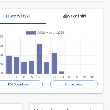
Statystyki
Wskaźniki
PDF Download
Article views