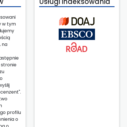
w
Usługi indeksowania
esowani
w w tym
dujemy
ością
, na
astępnie
 stronie
zu
 o
yślij
ecenzent".
stwo
m
go profilu
nienia o
ba o