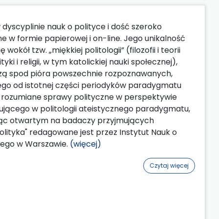
yscyplinie nauk o polityce i dość szeroko
formie papierowej i on-line. Jego unikalność
ół tzw. „miękkiej politologii” (filozofii i teorii
lityki i religii, w tym katolickiej nauki społecznej),
dzą spod pióra powszechnie rozpoznawanych,
ego od istotnej części periodyków paradygmatu
o rozumiane sprawy polityczne w perspektywie
nującego w politologii ateistycznego paradygmatu,
jąc otwartym na badaczy przyjmujących
ityka" redagowane jest przez Instytut Nauk o
kiego w Warszawie.
(więcej)
Czytaj więcej