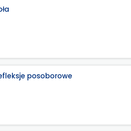
oła
Refleksje posoborowe