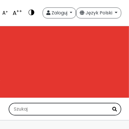
++
A
+
A
Zaloguj
Język Polski