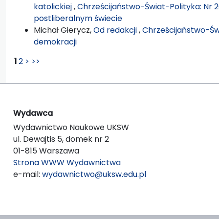
katolickiej
,
Chrześcijaństwo-Świat-Polityka: Nr 2
postliberalnym świecie
Michał Gierycz,
Od redakcji
,
Chrześcijaństwo-Świ
demokracji
1
2
>
>>
Wydawca
Wydawnictwo Naukowe UKSW
ul. Dewajtis 5, domek nr 2
01-815 Warszawa
Strona WWW Wydawnictwa
e-mail:
wydawnictwo@uksw.edu.pl