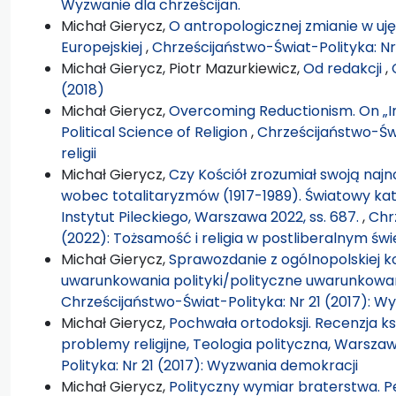
Wyzwanie dla chrześcijan.
Michał Gierycz,
O antropologicznej zmianie w uj
Europejskiej
,
Chrześcijaństwo-Świat-Polityka: Nr
Michał Gierycz, Piotr Mazurkiewicz,
Od redakcji
,
(2018)
Michał Gierycz,
Overcoming Reductionism. On „In
Political Science of Religion
,
Chrześcijaństwo-Świa
religii
Michał Gierycz,
Czy Kościół zrozumiał swoją najno
wobec totalitaryzmów (1917-1989). Światowy kat
Instytut Pileckiego, Warszawa 2022, ss. 687.
,
Chr
(2022): Tożsamość i religia w postliberalnym świ
Michał Gierycz,
Sprawozdanie z ogólnopolskiej ko
uwarunkowania polityki/polityczne uwarunkowania
Chrześcijaństwo-Świat-Polityka: Nr 21 (2017): 
Michał Gierycz,
Pochwała ortodoksji. Recenzja k
problemy religijne, Teologia polityczna, Warszaw
Polityka: Nr 21 (2017): Wyzwania demokracji
Michał Gierycz,
Polityczny wymiar braterstwa. Per