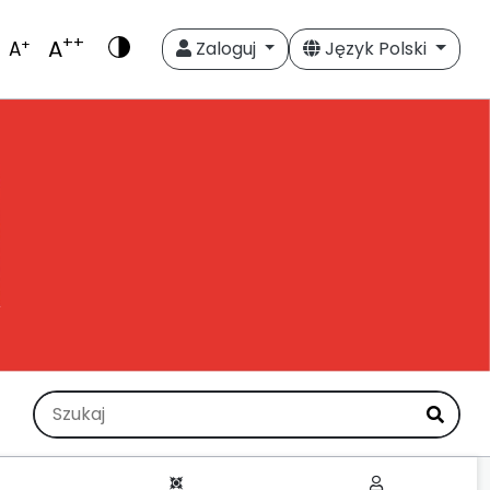
++
A
+
A
Zaloguj
Język Polski