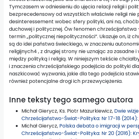
Tymczasem w odniesieniu do ujęcia relacji religii i pol
bezprecedensowy od wszystkich właściwie religii nie 
desinteressement wobec sfery polityki, ani na, choć
duchowej i politycznej. Ów fenomen chrześcijaństwa
termin „politycznej niepolityczności”. Ukazuje on, iż ch
są do idei państwa świeckiego, w znaczeniu autonomi
religijnych4 , z drugiej strony nie uznając za zasadne
między polityką i religią. W niniejszym tekście chcia
i znaczenia chrześcijańskiego podejścia do polityki dl
naszkicować wyzwania, jakie dla tego podejścia stawi
również potencjalne drogi ich przezwyciężenia.
Inne teksty tego samego autora
Michał Gierycz, Ks. Piotr Mazurkiewicz,
Dwie wizje
Chrześcijaństwo-Świat-Polityka: Nr 17-18 (2014
Michał Gierycz,
Polska debata o imigracji w perspe
Chrześcijaństwo-Świat-Polityka: Nr 20 (2016): K