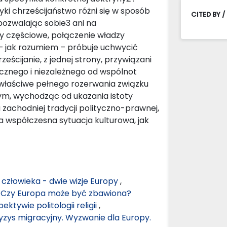
ityki chrześcijaństwo różni się w sposób
CITED BY /
pozwalając sobie3 ani na
by częściowe, połączenie władzy
 – jak rozumiem – próbuje uchwycić
rześcijanie, z jednej strony, przywiązani
cznego i niezależnego od wspólnot
 i właściwe pełnego rozerwania związku
łbym, wychodząc od ukazania istoty
a zachodniej tradycji polityczno-prawnej,
a współczesna sytuacja kulturowa, jak
 człowieka - dwie wizje Europy
,
): Czy Europa może być zbawiona?
ktywie politologii religii
,
ryzys migracyjny. Wyzwanie dla Europy.