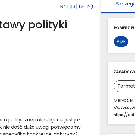
Szczeg
Nr 1 [13] (2012)
tawy polityki
POBIERZ PL
PDF
ZASADY C
Format
Gierycz, M.
Chrześcija
https://doi
olitycznej roli religii nie jest już
k nie dość dużo uwagi poświęcamy
wa specyfika konkretnej doktryny2 .