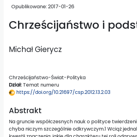
Opublikowane:
2017-01-26
Chrześcijaństwo i pods
Michał Gierycz
Chrześcijaństwo-Świat-Polityka
Dział:
Temat numeru
https://doi.org/10.21697/csp.2012.13.2.03
Abstrakt
Na gruncie współczesnych nauk o polityce twierdzenie o p
chyba niczym szczególnie odkrywczym.1 Wciąż jedna
kwestii znaczenia, jakie dla charakteru tej roli odgry