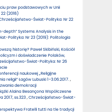
ęciu praw podstawowych w Unii
 22 (2018)
Chrześcijaństwo-Świat-Polityka: Nr 22
-depth” Systems Analysis in the
t-Polityka: Nr 23 (2019): Politologia
wszą historię? Paweł Skibiński, Kościół
olicyzm i doświadczenie Polaków,
ześcijaństwo-Świat-Polityka: Nr 26
ecie
nferencji naukowej „Religijne
 religii” Łagów Lubuski 1–3.06.2017.
,
Wyzwania demokracji
siążki Alaina Besançona Współczesne
a 2017, ss.323
,
Chrześcijaństwo-Świat-
spektywa Fratelli tutti na tle tradycji