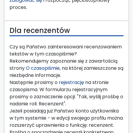
zalogować się
i rozpocząć pięciostopniowy
proces.
Dla recenzentów
Czy są Państwo zainteresowani recenzowaniem
tekstów w tym czasopiśmie?
Rekomendujemy zapoznanie się z zawartością
strony
O czasopiśmie
, na której zamieszczone są
niezbędne informacje.
Następnie prosimy o
rejestrację
na stronie
czasopisma. W formularzu rejestracyjnym
prosimy o zaznaczenie opcji: "Tak, wyślij prośbę o
nadanie roli: Recenzent".
Jeżeli posiadają już Państwo konto użytkownika
w tym systemie - w edycji swojego profilu można
rozszerzyć uprawnienia o funkcję: recenzent.
Prośba o sporządzenie recenzji konkretnego