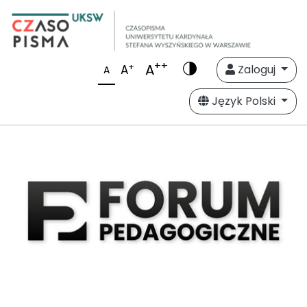
++
A
+
A
Zaloguj
A
Język Polski