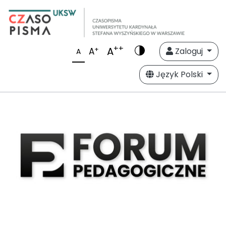
++
A
+
A
Zaloguj
A
Język Polski