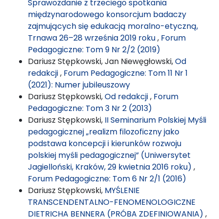
Sprawozdanie z trzeciego spotkania
międzynarodowego konsorcjum badaczy
zajmujących się edukacją moralno-etyczną,
Trnawa 26–28 września 2019 roku
,
Forum
Pedagogiczne: Tom 9 Nr 2/2 (2019)
Dariusz Stępkowski, Jan Niewęgłowski,
Od
redakcji
,
Forum Pedagogiczne: Tom 11 Nr 1
(2021): Numer jubileuszowy
Dariusz Stępkowski,
Od redakcji
,
Forum
Pedagogiczne: Tom 3 Nr 2 (2013)
Dariusz Stępkowski,
II Seminarium Polskiej Myśli
pedagogicznej „realizm filozoficzny jako
podstawa koncepcji i kierunków rozwoju
polskiej myśli pedagogicznej” (Uniwersytet
Jagielloński, Kraków, 29 kwietnia 2016 roku)
,
Forum Pedagogiczne: Tom 6 Nr 2/1 (2016)
Dariusz Stępkowski,
MYŚLENIE
TRANSCENDENTALNO-FENOMENOLOGICZNE
DIETRICHA BENNERA (PRÓBA ZDEFINIOWANIA)
,