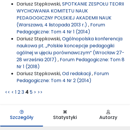
Dariusz Stępkowski,
SPOTKANIE ZESPOŁU TEORII
WYCHOWANIA KOMITETU NAUK
PEDAGOGICZNY POLSKIEJ AKADEMII NAUK
(Warszawa, 4 listopada 2013 r.)
,
Forum
Pedagogiczne: Tom 4 Nr 1 (2014)
Dariusz Stępkowski,
Ogólnopolska konferencja
naukowa pt. „Polskie koncepcje pedagogiki
ogólnej w ujęciu porównawczym” (Wrocław 27-
28 września 2017)
,
Forum Pedagogiczne: Tom 8
Nr 1 (2018)
Dariusz Stępkowski,
Od redakacji
,
Forum
Pedagogiczne: Tom 4 Nr 2 (2014)
<<
<
1
2
3
4
5
>
>>
Szczegóły
Statystyki
Autorzy