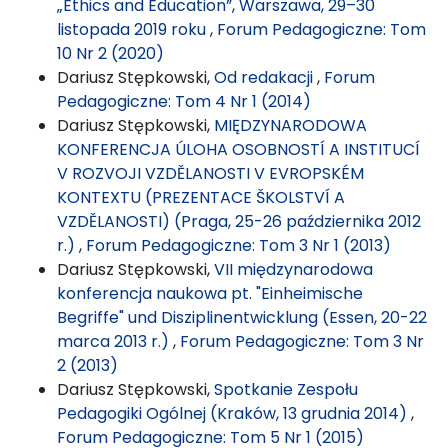
„Ethics and Education”, Warszawa, 29–30
listopada 2019 roku
,
Forum Pedagogiczne: Tom
10 Nr 2 (2020)
Dariusz Stępkowski,
Od redakacji
,
Forum
Pedagogiczne: Tom 4 Nr 1 (2014)
Dariusz Stępkowski,
MIĘDZYNARODOWA
KONFERENCJA ÚLOHA OSOBNOSTÍ A INSTITUCÍ
V ROZVOJI VZDĚLANOSTI V EVROPSKÉM
KONTEXTU (PREZENTACE ŠKOLSTVÍ A
VZDĚLANOSTI) (Praga, 25-26 października 2012
r.)
,
Forum Pedagogiczne: Tom 3 Nr 1 (2013)
Dariusz Stępkowski,
VII międzynarodowa
konferencja naukowa pt. "Einheimische
Begriffe" und Disziplinentwicklung (Essen, 20-22
marca 2013 r.)
,
Forum Pedagogiczne: Tom 3 Nr
2 (2013)
Dariusz Stępkowski,
Spotkanie Zespołu
Pedagogiki Ogólnej (Kraków, 13 grudnia 2014)
,
Forum Pedagogiczne: Tom 5 Nr 1 (2015)