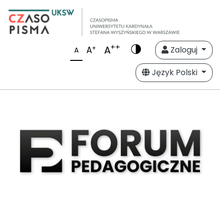
++
A
+
A
Zaloguj
A
Język Polski