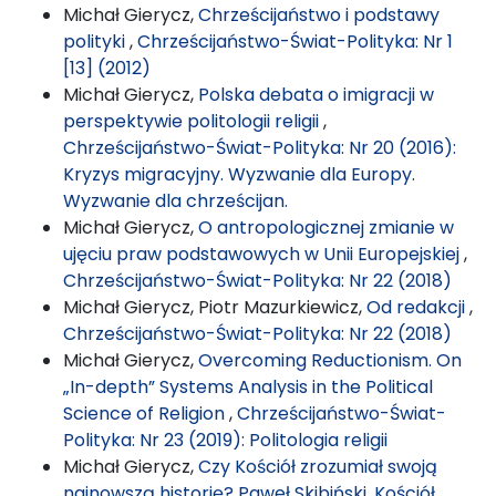
Michał Gierycz,
Chrześcijaństwo i podstawy
polityki
,
Chrześcijaństwo-Świat-Polityka: Nr 1
[13] (2012)
Michał Gierycz,
Polska debata o imigracji w
perspektywie politologii religii
,
Chrześcijaństwo-Świat-Polityka: Nr 20 (2016):
Kryzys migracyjny. Wyzwanie dla Europy.
Wyzwanie dla chrześcijan.
Michał Gierycz,
O antropologicznej zmianie w
ujęciu praw podstawowych w Unii Europejskiej
,
Chrześcijaństwo-Świat-Polityka: Nr 22 (2018)
Michał Gierycz, Piotr Mazurkiewicz,
Od redakcji
,
Chrześcijaństwo-Świat-Polityka: Nr 22 (2018)
Michał Gierycz,
Overcoming Reductionism. On
„In-depth” Systems Analysis in the Political
Science of Religion
,
Chrześcijaństwo-Świat-
Polityka: Nr 23 (2019): Politologia religii
Michał Gierycz,
Czy Kościół zrozumiał swoją
najnowszą historię? Paweł Skibiński, Kościół