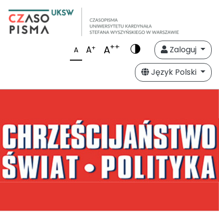
++
A
+
A
Zaloguj
A
Język Polski