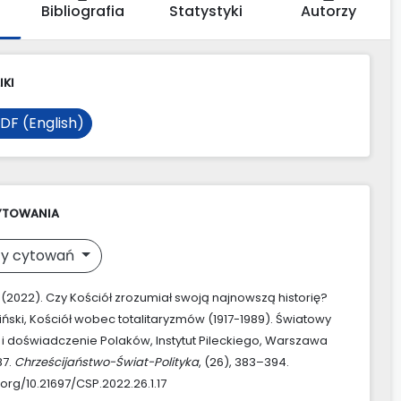
Bibliografia
Statystyki
Autorzy
IKI
DF (English)
YTOWANIA
y cytowań
. (2022). Czy Kościół zrozumiał swoją najnowszą historię?
iński, Kościół wobec totalitaryzmów (1917-1989). Światowy
 i doświadczenie Polaków, Instytut Pileckiego, Warszawa
87.
Chrześcijaństwo-Świat-Polityka
, (26), 383–394.
.org/10.21697/CSP.2022.26.1.17