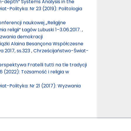
-depth” Systems Analysis in the
t-Polityka: Nr 23 (2019): Politologia
nferencji naukowej „Religijne
 religii” Łagów Lubuski 1–3.06.2017.
,
Wyzwania demokracji
siążki Alaina Besançona Współczesne
a 2017, ss.323
,
Chrześcijaństwo-Świat-
spektywa Fratelli tutti na tle tradycji
6 (2022): Tożsamość i religia w
at-Polityka: Nr 21 (2017): Wyzwania