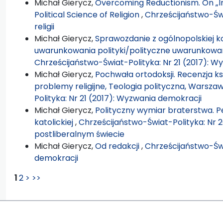
Michał Gierycz,
Overcoming Reductionism. On „In
Political Science of Religion
,
Chrześcijaństwo-Świa
religii
Michał Gierycz,
Sprawozdanie z ogólnopolskiej ko
uwarunkowania polityki/polityczne uwarunkowania
Chrześcijaństwo-Świat-Polityka: Nr 21 (2017): 
Michał Gierycz,
Pochwała ortodoksji. Recenzja k
problemy religijne, Teologia polityczna, Warszaw
Polityka: Nr 21 (2017): Wyzwania demokracji
Michał Gierycz,
Polityczny wymiar braterstwa. Per
katolickiej
,
Chrześcijaństwo-Świat-Polityka: Nr 2
postliberalnym świecie
Michał Gierycz,
Od redakcji
,
Chrześcijaństwo-Świ
demokracji
1
2
>
>>