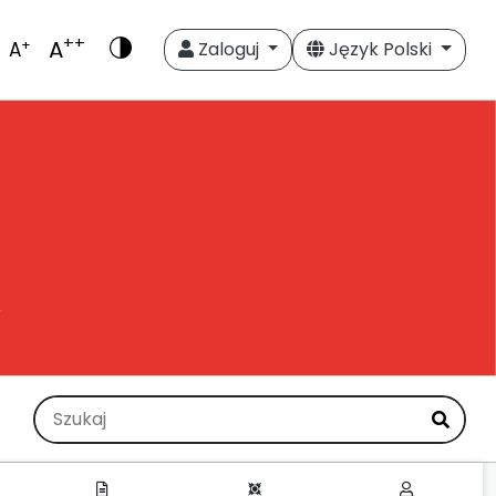
++
A
+
A
Zaloguj
Język Polski