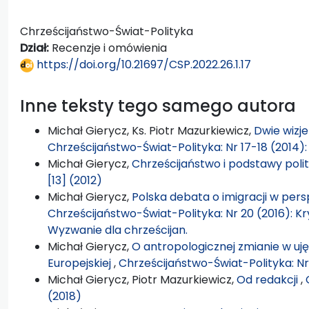
Chrześcijaństwo-Świat-Polityka
Dział:
Recenzje i omówienia
https://doi.org/10.21697/CSP.2022.26.1.17
Inne teksty tego samego autora
Michał Gierycz, Ks. Piotr Mazurkiewicz,
Dwie wizje
Chrześcijaństwo-Świat-Polityka: Nr 17-18 (2014
Michał Gierycz,
Chrześcijaństwo i podstawy poli
[13] (2012)
Michał Gierycz,
Polska debata o imigracji w perspe
Chrześcijaństwo-Świat-Polityka: Nr 20 (2016): K
Wyzwanie dla chrześcijan.
Michał Gierycz,
O antropologicznej zmianie w uj
Europejskiej
,
Chrześcijaństwo-Świat-Polityka: Nr
Michał Gierycz, Piotr Mazurkiewicz,
Od redakcji
,
(2018)