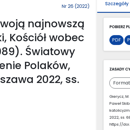
Szczegóły
Nr 26 (2022)
 swoją najnowszą
POBIERZ PL
ki, Kościół wobec
PDF
P
989). Światowy
enie Polaków,
ZASADY C
rszawa 2022, ss.
Format
Gierycz, M
Paweł Skib
katolicyzm
2022, ss. 6
https://doi