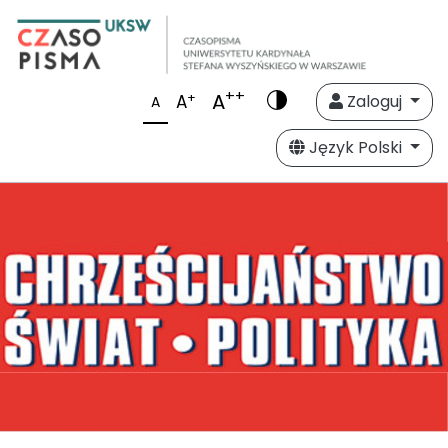
++
A
+
A
Zaloguj
A
Język Polski