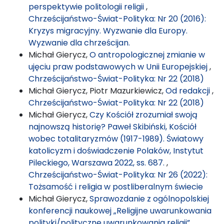
perspektywie politologii religii
,
Chrześcijaństwo-Świat-Polityka: Nr 20 (2016):
Kryzys migracyjny. Wyzwanie dla Europy.
Wyzwanie dla chrześcijan.
Michał Gierycz,
O antropologicznej zmianie w
ujęciu praw podstawowych w Unii Europejskiej
,
Chrześcijaństwo-Świat-Polityka: Nr 22 (2018)
Michał Gierycz, Piotr Mazurkiewicz,
Od redakcji
,
Chrześcijaństwo-Świat-Polityka: Nr 22 (2018)
Michał Gierycz,
Czy Kościół zrozumiał swoją
najnowszą historię? Paweł Skibiński, Kościół
wobec totalitaryzmów (1917-1989). Światowy
katolicyzm i doświadczenie Polaków, Instytut
Pileckiego, Warszawa 2022, ss. 687.
,
Chrześcijaństwo-Świat-Polityka: Nr 26 (2022):
Tożsamość i religia w postliberalnym świecie
Michał Gierycz,
Sprawozdanie z ogólnopolskiej
konferencji naukowej „Religijne uwarunkowania
polityki/polityczne uwarunkowania religii”