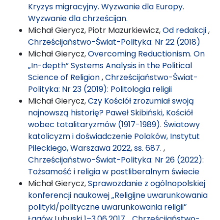
Kryzys migracyjny. Wyzwanie dla Europy.
Wyzwanie dla chrześcijan.
Michał Gierycz, Piotr Mazurkiewicz,
Od redakcji
,
Chrześcijaństwo-Świat-Polityka: Nr 22 (2018)
Michał Gierycz,
Overcoming Reductionism. On
„In-depth” Systems Analysis in the Political
Science of Religion
,
Chrześcijaństwo-Świat-
Polityka: Nr 23 (2019): Politologia religii
Michał Gierycz,
Czy Kościół zrozumiał swoją
najnowszą historię? Paweł Skibiński, Kościół
wobec totalitaryzmów (1917-1989). Światowy
katolicyzm i doświadczenie Polaków, Instytut
Pileckiego, Warszawa 2022, ss. 687.
,
Chrześcijaństwo-Świat-Polityka: Nr 26 (2022):
Tożsamość i religia w postliberalnym świecie
Michał Gierycz,
Sprawozdanie z ogólnopolskiej
konferencji naukowej „Religijne uwarunkowania
polityki/polityczne uwarunkowania religii”
Łagów Lubuski 1–3.06.2017.
,
Chrześcijaństwo-