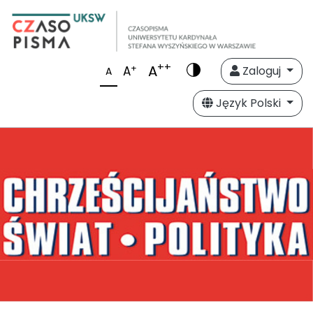
++
A
+
A
Zaloguj
A
Język Polski