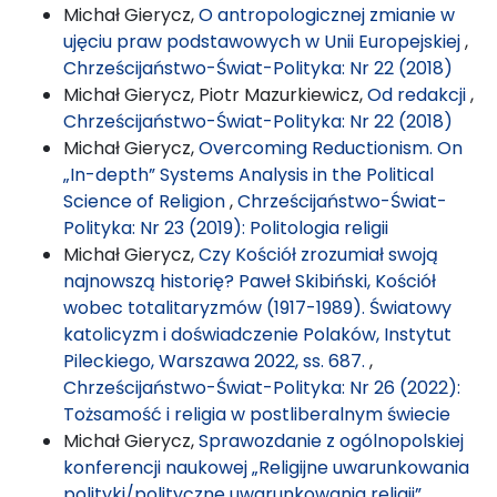
Michał Gierycz,
O antropologicznej zmianie w
ujęciu praw podstawowych w Unii Europejskiej
,
Chrześcijaństwo-Świat-Polityka: Nr 22 (2018)
Michał Gierycz, Piotr Mazurkiewicz,
Od redakcji
,
Chrześcijaństwo-Świat-Polityka: Nr 22 (2018)
Michał Gierycz,
Overcoming Reductionism. On
„In-depth” Systems Analysis in the Political
Science of Religion
,
Chrześcijaństwo-Świat-
Polityka: Nr 23 (2019): Politologia religii
Michał Gierycz,
Czy Kościół zrozumiał swoją
najnowszą historię? Paweł Skibiński, Kościół
wobec totalitaryzmów (1917-1989). Światowy
katolicyzm i doświadczenie Polaków, Instytut
Pileckiego, Warszawa 2022, ss. 687.
,
Chrześcijaństwo-Świat-Polityka: Nr 26 (2022):
Tożsamość i religia w postliberalnym świecie
Michał Gierycz,
Sprawozdanie z ogólnopolskiej
konferencji naukowej „Religijne uwarunkowania
polityki/polityczne uwarunkowania religii”