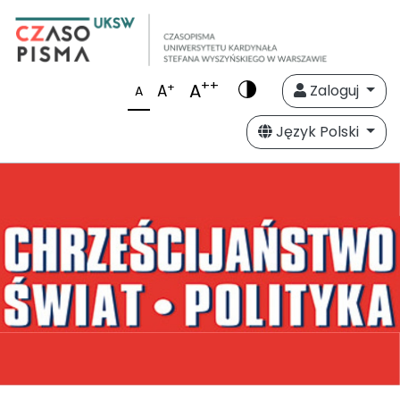
++
A
+
A
Zaloguj
A
Język Polski